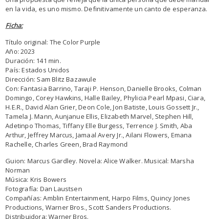
en la vida, es uno mismo. Definitivamente un canto de esperanza.
Ficha:
Título original: The Color Purple
Año: 2023
Duración: 141 min.
País: Estados Unidos
Dirección: Sam Blitz Bazawule
Con: Fantasia Barrino, Taraji P. Henson, Danielle Brooks, Colman
Domingo, Corey Hawkins, Halle Bailey, Phylicia Pearl Mpasi, Ciara,
H.E.R., David Alan Grier, Deon Cole, Jon Batiste, Louis Gossett Jr.,
Tamela J. Mann, Aunjanue Ellis, Elizabeth Marvel, Stephen Hill,
Adetinpo Thomas, Tiffany Elle Burgess, Terrence J. Smith, Aba
Arthur, Jeffrey Marcus, Jamaal Avery Jr., Ailani Flowers, Emana
Rachelle, Charles Green, Brad Raymond
Guion: Marcus Gardley. Novela: Alice Walker. Musical: Marsha
Norman
Música: Kris Bowers
Fotografía: Dan Laustsen
Compañías: Amblin Entertainment, Harpo Films, Quincy Jones
Productions, Warner Bros., Scott Sanders Productions.
Distribuidora: Warner Bros.