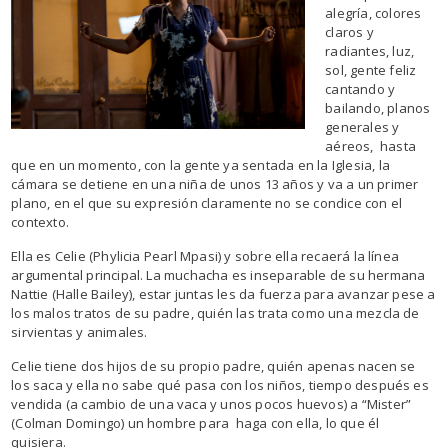
alegría, colores
claros y
radiantes, luz,
sol, gente feliz
cantando y
bailando, planos
generales y
aéreos, hasta
que en un momento, con la gente ya sentada en la Iglesia, la
cámara se detiene en una niña de unos 13 años y va a un primer
plano, en el que su expresión claramente no se condice con el
contexto.
Ella es Celie (Phylicia Pearl Mpasi) y sobre ella recaerá la línea
argumental principal. La muchacha es inseparable de su hermana
Nattie (Halle Bailey), estar juntas les da fuerza para avanzar pese a
los malos tratos de su padre, quién las trata como una mezcla de
sirvientas y animales.
Celie tiene dos hijos de su propio padre, quién apenas nacen se
los saca y ella no sabe qué pasa con los niños, tiempo después es
vendida (a cambio de una vaca y unos pocos huevos) a “Mister”
(Colman Domingo) un hombre para haga con ella, lo que él
quisiera.