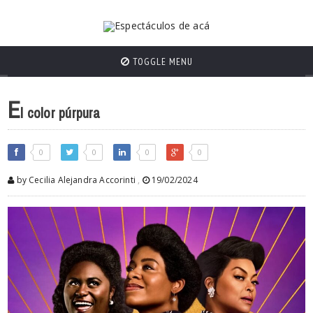
TOGGLE MENU
E
l color púrpura
0
0
0
0
by Cecilia Alejandra Accorinti
,
19/02/2024