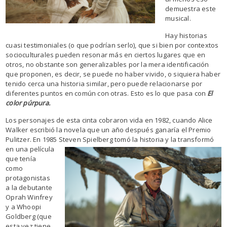
demuestra este
musical.
Hay historias
cuasi testimoniales (o que podrían serlo), que si bien por contextos
socioculturales pueden resonar más en ciertos lugares que en
otros, no obstante son generalizables por la mera identificación
que proponen, es decir, se puede no haber vivido, o siquiera haber
tenido cerca una historia similar, pero puede relacionarse por
diferentes puntos en común con otras. Esto es lo que pasa con
El
color púrpura.
Los personajes de esta cinta cobraron vida en 1982, cuando Alice
Walker escribió la novela que un año después ganaría el Premio
Pulitzer. En 1985 Steven Spielberg tomó la historia y la transformó
en una película
que tenía
como
protagonistas
a la debutante
Oprah Winfrey
y a Whoopi
Goldberg (que
esta vez tiene