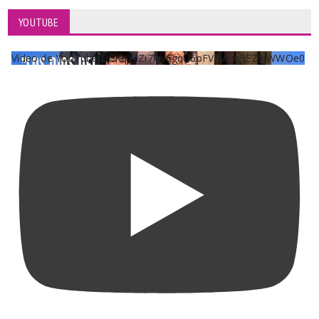
YOUTUBE
Vídeo de YouTube UCKqYjiZi7lzy6gqU6pFVFiA_A3EZ9JWWOe0