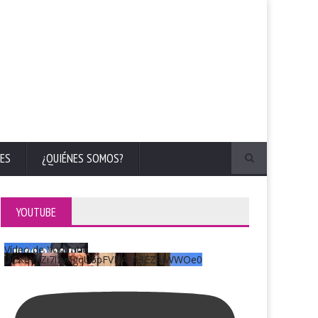
ES
¿QUIÉNES SOMOS?
YOUTUBE
Vídeo de YouTube
UCKqYjiZi7lzy6gqU6pFVFiA_A3EZ9JWWOe0