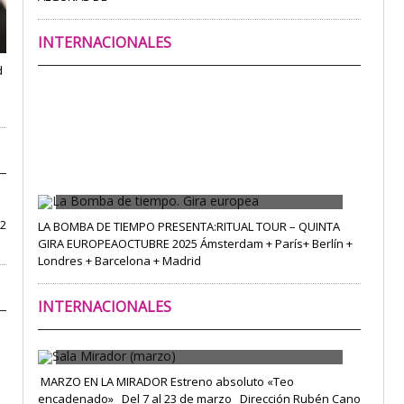
INTERNACIONALES
d
La Bomba de tiempo. Gira europea
 2
LA BOMBA DE TIEMPO PRESENTA:RITUAL TOUR – QUINTA
GIRA EUROPEAOCTUBRE 2025 Ámsterdam + París+ Berlín +
Londres + Barcelona + Madrid
INTERNACIONALES
Sala Mirador (marzo)
­ MARZO EN LA MIRADOR Estreno absoluto «Teo
encadenado» Del 7 al 23 de marzo Dirección Rubén Cano