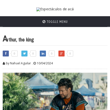
TOGGLE MENU
A
rthur, the king
0
0
0
0
by Nahuel Aguilar
,
10/04/2024