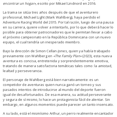
encontrar un hogar»,
escrito por Mikael Lindnord en 2016.
La trama se sitúa tres años después de que el aventurero
profesional, Michael Light (Mark Wahlberg), haya perdido el
Adventure Racing World del 2015. Por tal razón, luego de una pausa
en su carrera, quiere volver a intentarlo, por lo que deberá hacer lo
posible para obtener patrocinadores que le permitan llevar a cabo
el próximo campeonato en la República Dominicana con un nuevo
equipo, el cual tendría un inesperado miembro.
Bajo la dirección de Simon Cellan-Jones, quien ya había trabajado
previamente con Wahlberg en
«The Family Plan»
(2023), esta nueva
aventura es concisa, entretenida y sorprendentemente emotiva,
tratando de manera satisfactoria temáticas tales como: la amistad,
lealtad y perseverancia.
El personaje de Wahlberg está bien narrativamente: es un
competidor de aventuras quien nunca ganó un torneo y sus
pasados intentos de introducirse al mundo del deporte fueron
igual de desafortunados. De esa manera, su actitud perseverante
y segura de sí mismo, lo hace un protagonista fácil de alentar. Sin
embargo, en algunos momentos puede parecer un tanto insensato.
A su lado, está el mismísimo Arthur, un perro realmente encantador