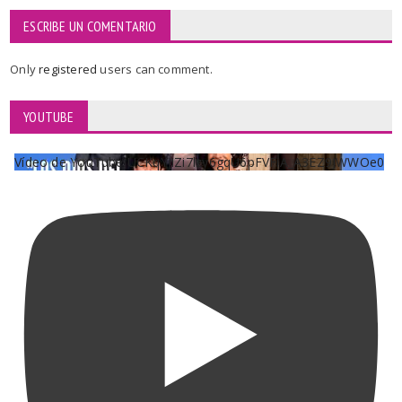
ESCRIBE UN COMENTARIO
Only
registered
users can comment.
YOUTUBE
Vídeo de YouTube UCKqYjiZi7lzy6gqU6pFVFiA_A3EZ9JWWOe0