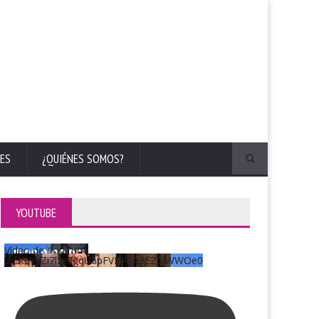
ES
¿QUIÉNES SOMOS?
YOUTUBE
Vídeo de YouTube
UCKqYjiZi7lzy6gqU6pFVFiA_A3EZ9JWWOe0