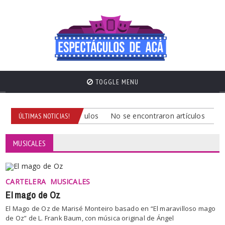
TOGGLE MENU
No se encontraron artículos
No se encontraron artículos
No s
ÚLTIMAS NOTICIAS!
MUSICALES
CARTELERA
MUSICALES
El mago de Oz
El Mago de Oz de Marisé Monteiro basado en “El maravilloso mago
de Oz” de L. Frank Baum, con música original de Ángel