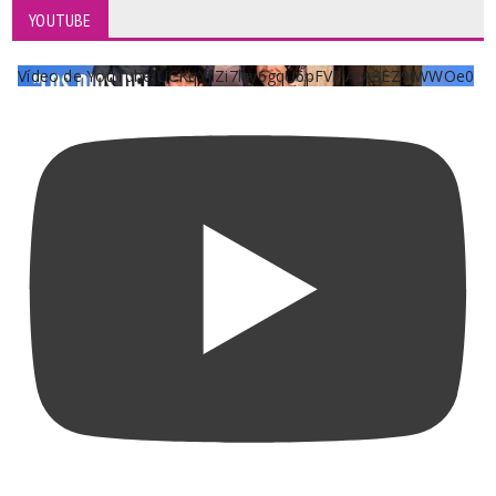
YOUTUBE
Vídeo de YouTube UCKqYjiZi7lzy6gqU6pFVFiA_A3EZ9JWWOe0