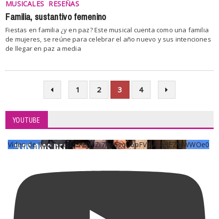
MUSICALES
RESEÑAS
Familia, sustantivo femenino
Fiestas en familia ¿y en paz? Este musical cuenta como una familia
de mujeres, se reúne para celebrar el año nuevo y sus intenciones
de llegar en paz a media
1
2
3
4
YOUTUBE
Vídeo de YouTube UCKqYjiZi7lzy6gqU6pFVFiA_A3EZ9JWWOe0