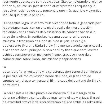
realmente destacable su trabajo vocal. Zito, completando el elenco
principal, asume un gran desafío al interpretar a Farquaad y lo
resuelve haciendo de este personaje uno más querible y divertido
incluso que el de la película.
El ensamble logra un efecto multiplicador de todo lo generado por
los protagonistas, con un alto nivel vocal y de interpretación,
teniendo varios cambios de vestuario y de caracterización a lo
largo de la obra. En particular, hay una escena en la que se
muestra la transición de Fiona de niña (Luján Blaksley) a
adolescente (Martina Ruda Bart) y finalmente a adulta, en el castillo
a la espera de su príncipe. Al son de “Hoy tiene que ser”, las tres
actrices construyen un momento íntimo, gracioso y que da a
conocer más sobre Fiona, sus miedos y aspiraciones.
La
escenografía, el vestuario y la caracterización general son fieles a
la película: el icónico vestido verde de Fiona, el gran libro de
cuentos con el que comienza el film, la casa del pantano de Shrek,
entre otros.
La coreografía es otro punto a destacar ya que a lo largo de la
obra, se exhiben distintas disciplinas como el tap y el jazz. El nivel
de exactitud rítmica y de sincronización del ensamble es admirable.