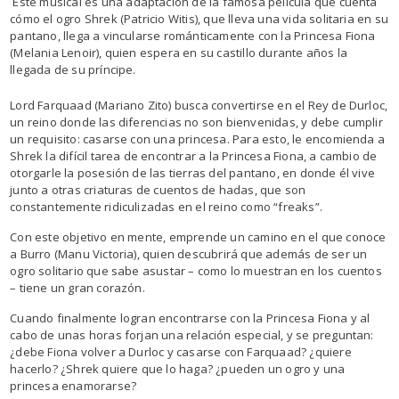
Este musical es una adaptación de la famosa película que cuenta
cómo el ogro Shrek (Patricio Witis), que lleva una vida solitaria en su
pantano, llega a vincularse románticamente con la Princesa Fiona
(Melania Lenoir), quien espera en su castillo durante años la
llegada de su príncipe.
Lord Farquaad (Mariano Zito) busca convertirse en el Rey de Durloc,
un reino donde las diferencias no son bienvenidas, y debe cumplir
un requisito: casarse con una princesa. Para esto, le encomienda a
Shrek la difícil tarea de encontrar a la Princesa Fiona, a cambio de
otorgarle la posesión de las tierras del pantano, en donde él vive
junto a otras criaturas de cuentos de hadas, que son
constantemente ridiculizadas en el reino como “freaks”.
Con este objetivo en mente, emprende un camino en el que conoce
a Burro (Manu Victoria), quien descubrirá que además de ser un
ogro solitario que sabe asustar – como lo muestran en los cuentos
– tiene un gran corazón.
Cuando finalmente logran encontrarse con la Princesa Fiona y al
cabo de unas horas forjan una relación especial, y se preguntan:
¿debe Fiona volver a Durloc y casarse con Farquaad? ¿quiere
hacerlo? ¿Shrek quiere que lo haga? ¿pueden un ogro y una
princesa enamorarse?