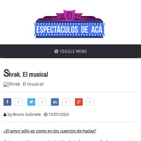
TOGGLE MENU
S
hrek. El musical
0
0
0
0
by Bruno Gabriele
,
15/07/2023
¿El amor sólo es como en los cuentos de hadas?