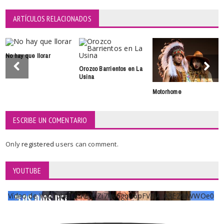
ARTÍCULOS RELACIONADOS
No hay que llorar
Orozco Barrientos en La
Usina
Motorhome
ESCRIBE UN COMENTARIO
Only
registered
users can comment.
YOUTUBE
Vídeo de YouTube UCKqYjiZi7lzy6gqU6pFVFiA_A3EZ9JWWOe0