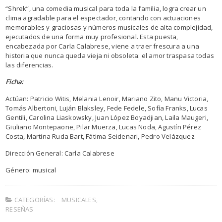
“Shrek”, una comedia musical para toda la familia, logra crear un
clima agradable para el espectador, contando con actuaciones
memorables y graciosas y números musicales de alta complejidad,
ejecutados de una forma muy profesional. Esta puesta,
encabezada por Carla Calabrese, viene a traer frescura a una
historia que nunca queda vieja ni obsoleta: el amor traspasa todas
las diferencias.
Ficha:
Actúan: Patricio Witis, Melania Lenoir, Mariano Zito, Manu Victoria,
Tomás Albertoni, Luján Blaksley, Fede Fedele, Sofía Franks, Lucas
Gentili, Carolina Liaskowsky, Juan López Boyadjian, Laila Maugeri,
Giuliano Montepaone, Pilar Muerza, Lucas Noda, Agustín Pérez
Costa, Martina Ruda Bart, Fátima Seidenari, Pedro Velázquez
Dirección General: Carla Calabrese
Género: musical
CATEGORÍAS:
MUSICALES
,
RESEÑAS