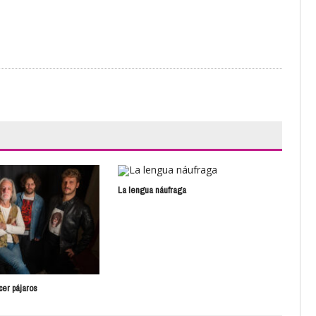
La lengua náufraga
Poli
er pájaros