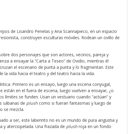
pos de Lisandro Penelas y Ana Scannapieco, en un espacio
esionista, construyen esculturas móviles. Rodean un ovillo de
 sobre dos personajes que son actores, vecinos, pareja y
nza a ensayar la “Carta a Teseo” de Ovidio, mientras él
ue cruzan el escenario de punta a punta y lo fragmentan. Este
 la vida hacia el teatro y del teatro hacia la vida.
ríntica. Primero es un ensayo, luego una escena conyugal,
ue están en el fuera de escena, luego vuelven a ensayar, ¿o
os límites se funden. Usan un vestuario cuando “actúan” y
nas sábanas de
plush
como si fueran fantasmas y luego de
do se mezcla.
amado a ser, este laberinto no es un mundo de pura angustia y
da y aterciopelada. Una frazada de
plush
roja en un fondo