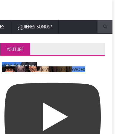
ES
¿QUIÉNES SOMOS?
YOUTUBE
Vídeo de YouTube
UCKqYjiZi7lzy6gqU6pFVFiA_A3EZ9JWWOe0