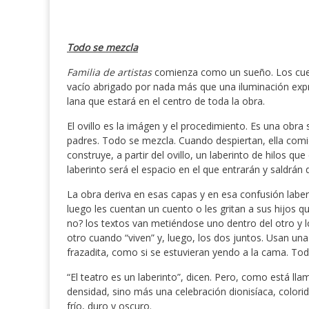
Todo se mezcla
Familia de artistas
comienza como un sueño. Los cuer
vacío abrigado por nada más que una iluminación expr
lana que estará en el centro de toda la obra.
El ovillo es la imágen y el procedimiento. Es una obra
padres. Todo se mezcla. Cuando despiertan, ella comie
construye, a partir del ovillo, un laberinto de hilos q
laberinto será el espacio en el que entrarán y saldrán de
La obra deriva en esas capas y en esa confusión labe
luego les cuentan un cuento o les gritan a sus hijos q
no? los textos van metiéndose uno dentro del otro y l
otro cuando “viven” y, luego, los dos juntos. Usan u
frazadita, como si se estuvieran yendo a la cama. To
“El teatro es un laberinto”, dicen. Pero, como está ll
densidad, sino más una celebración dionisíaca, colori
frío, duro y oscuro.