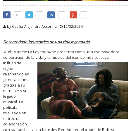
0
0
0
0
by Cecilia Alejandra Accorinti
,
12/02/2024
Desenredado los acordes de una vida legendaria
«Bob Marley: La Leyenda» se presenta como una conmovedora
celebración de la vida y la música
del icónico músico, cuya
influencia
sigue
resonando en
generaciones
gracias a su
mensaje y su
legado
musical. La
película,
realizada en
estrecha
colaboración
con su familia , y con Kingsley Ben-Adir en el papel de Bob, se