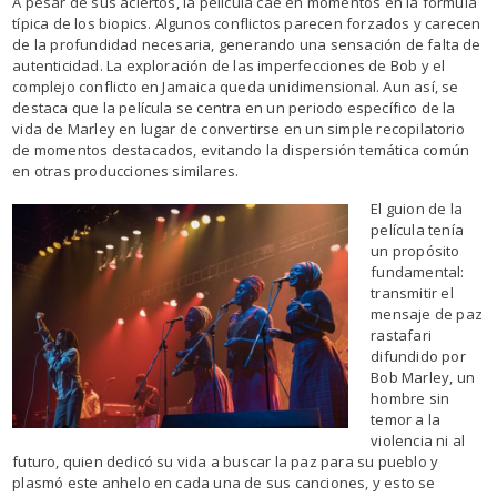
A pesar de sus aciertos, la película cae en momentos en la fórmula
típica de los biopics. Algunos conflictos parecen forzados y carecen
de la profundidad necesaria, generando una sensación de falta de
autenticidad. La exploración de las imperfecciones de Bob y el
complejo conflicto en Jamaica queda unidimensional. Aun así, se
destaca que la película se centra en un periodo específico de la
vida de Marley en lugar de convertirse en un simple recopilatorio
de momentos destacados, evitando la dispersión temática común
en otras producciones similares.
El guion de la
película tenía
un propósito
fundamental:
transmitir el
mensaje de paz
rastafari
difundido por
Bob Marley, un
hombre sin
temor a la
violencia ni al
futuro, quien dedicó su vida a buscar la paz para su pueblo y
plasmó este anhelo en cada una de sus canciones, y esto se