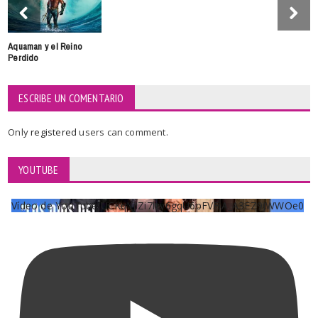
Aquaman y el Reino
Perdido
ESCRIBE UN COMENTARIO
Only
registered
users can comment.
YOUTUBE
Vídeo de YouTube UCKqYjiZi7lzy6gqU6pFVFiA_A3EZ9JWWOe0