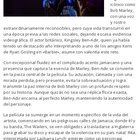
icónico como
Bob Marley,
con una voz
y rostro
extraordinariamente reconocibles, pero cuya vida transcurrió en
una época previa a las redes sociales, dejando escasa evidencia
videográfica. El actor británico, Kingsley Ben-Adir, quien ya había
tenido un destacado año interpretando a uno de los amigos Kens
de Ryan Gosling en «Barbie», asume con valentía este reto.
Con excepcional fluidez en el complicado acento jamaicano y una
presencia que captura la esencia de Marley, Ben-Adir se convierte
en la pieza central de la película. Su actuación, calmada y con una
mirada perdida, pero presente, evita la sobreactuación y logra
transmitir la paz interna de Bob Marley con un profundo respeto
por su historia. Aunque quizás no sea una réplica física exacta,
Ben-Adir encarna al perfecto Marley, manteniendo la autenticidad
del personaje.
La película se sumerge en un momento específico de la vida del
artista, comenzando en las peligrosas calles de Jamaica, donde él y
su banda, The Wailers, se ven obligados a trasladarse a Inglaterra
para grabar su disco y escapar de la violencia en su país natal. Rita,
interpretada por Lashana Lynch, emerge como un personaje