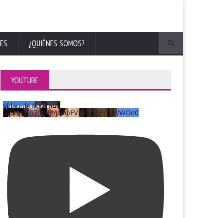
ES
¿QUIÉNES SOMOS?
YOUTUBE
Vídeo de YouTube
UCKqYjiZi7lzy6gqU6pFVFiA_A3EZ9JWWOe0