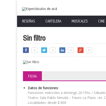
RESEÑAS
CARTELERA
MUSICALES
CINE
Sin filtro
0
0
0
0
FICHA
Datos de funciones:
Funciones: miércoles a domingo 20:15hs. / Sábado 
Teatro: Sala Pablo Neruda – Paseo La Plaza –Av. C
Localidades: desde $ 800