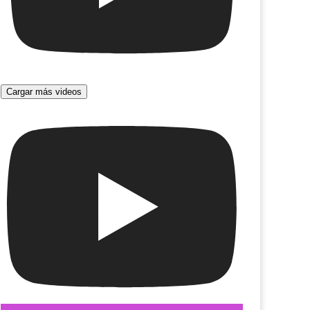
Cargar más videos
A Margarita
al de arte sacro (en el C.C.Recoleta)