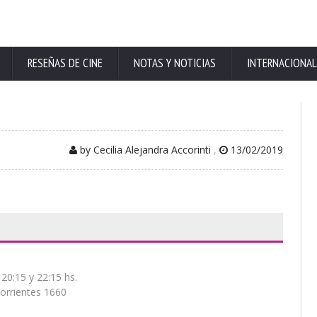
RESEÑAS DE CINE
NOTAS Y NOTICIAS
INTERNACIONAL
by Cecilia Alejandra Accorinti
,
13/02/2019
20:15 y 22:15 hs.
orrientes 1660