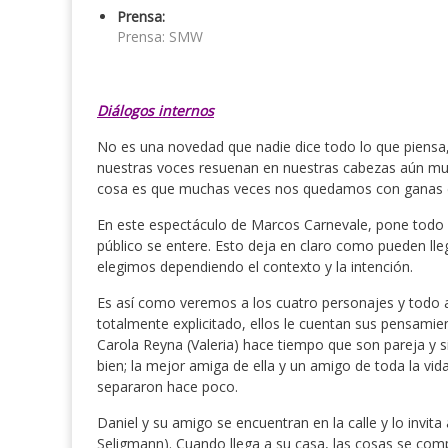
Prensa:
Prensa: SMW
Diálogos internos
No es una novedad que nadie dice todo lo que piensa
nuestras voces resuenan en nuestras cabezas aún muc
cosa es que muchas veces nos quedamos con ganas de
En este espectáculo de Marcos Carnevale, pone todo e
público se entere. Esto deja en claro como pueden lle
elegimos dependiendo el contexto y la intención.
Es así como veremos a los cuatro personajes y todo
totalmente explicitado, ellos le cuentan sus pensamien
Carola Reyna (Valeria) hace tiempo que son pareja y si
bien; la mejor amiga de ella y un amigo de toda la vid
separaron hace poco.
Daniel y su amigo se encuentran en la calle y lo invit
Seligmann). Cuando llega a su casa, las cosas se comp