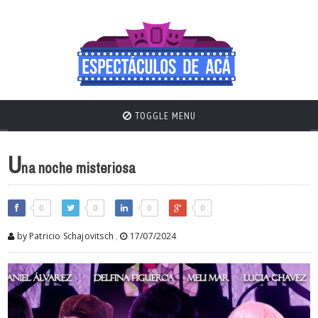
TOGGLE MENU
U
na noche misteriosa
0
0
0
0
by Patricio Schajovitsch
,
17/07/2024