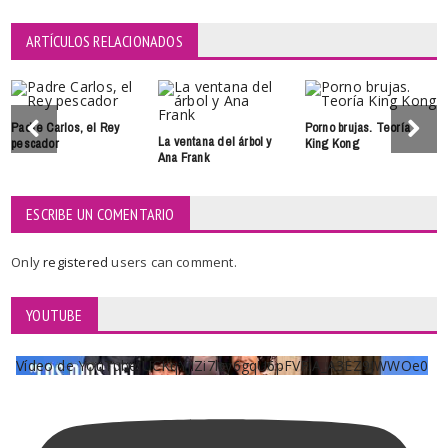
ARTÍCULOS RELACIONADOS
Padre Carlos, el Rey
Porno brujas. Teoría
La ventana del árbol y
pescador
King Kong
Ana Frank
ESCRIBE UN COMENTARIO
Only
registered
users can comment.
YOUTUBE
Vídeo de YouTube UCKqYjiZi7lzy6gqU6pFVFiA_A3EZ9JWWOe0