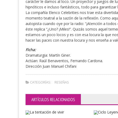
carácter le damos al loco. Un proyector y juegos de lu
hipnóticos e incluso fantásticos, todo para garantizar l
La compañía Elenco Celebrities nos trae esta diverti
momento teatral a la sazón de la reflexión. Como aque
autopista cuando oye por la radio: “¡Atención a todos
éste replica “¿Uno? ¡Miles!”. Quizás somos aquel teme
estamos un poco locos y es con esa locura la que nos
hacer las paces con nuestra locura y nos enseña a valo
Ficha:
Dramaturgia: Martín Giner.
Actúan: Raúl Benaventos, Fernando Cardona.
Dirección Juan Manuel Chifani
CATEGORÍAS:
RESEÑAS
ARTÍCULOS RELACIONADOS