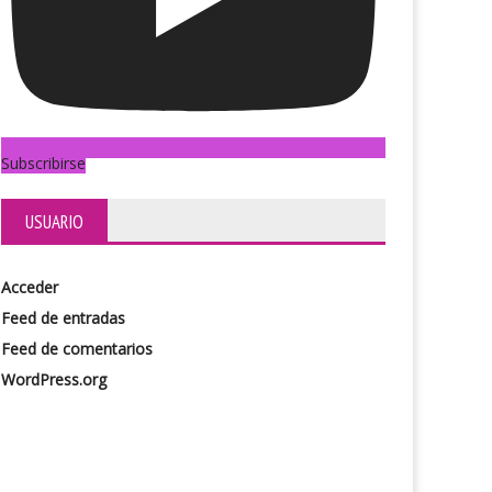
itor fracasado
Como si la vida fuese un momento pacífico
estable
Subscribirse
USUARIO
Acceder
Feed de entradas
Feed de comentarios
WordPress.org