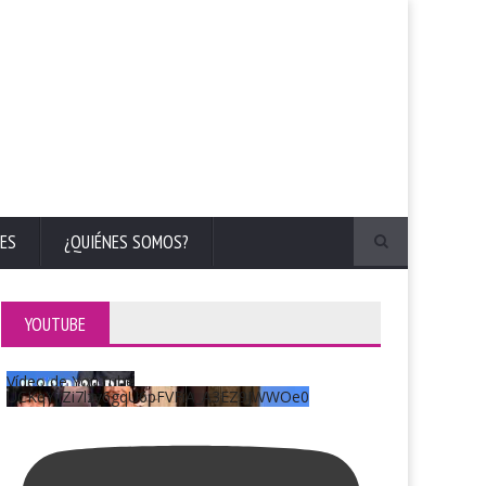
ES
¿QUIÉNES SOMOS?
YOUTUBE
Vídeo de YouTube
UCKqYjiZi7lzy6gqU6pFVFiA_A3EZ9JWWOe0