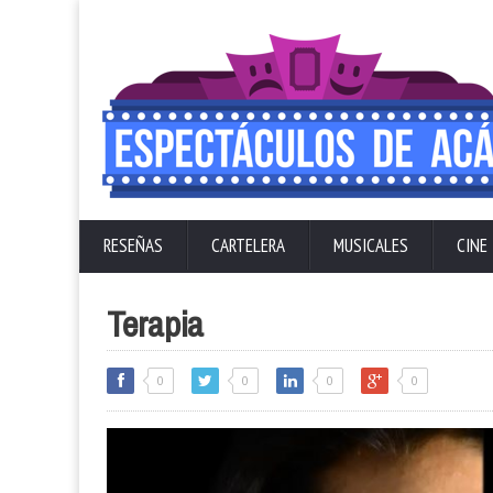
RESEÑAS
CARTELERA
MUSICALES
CINE
Terapia
0
0
0
0