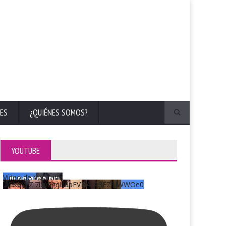
ES
¿QUIÉNES SOMOS?
YOUTUBE
Vídeo de YouTube
UCKqYjiZi7lzy6gqU6pFVFiA_A3EZ9JWWOe0