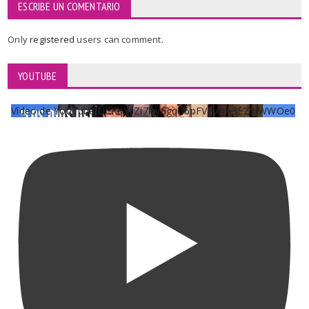
ESCRIBE UN COMENTARIO
Only
registered
users can comment.
YOUTUBE
Vídeo de YouTube UCKqYjiZi7lzy6gqU6pFVFiA_A3EZ9JWWOe0