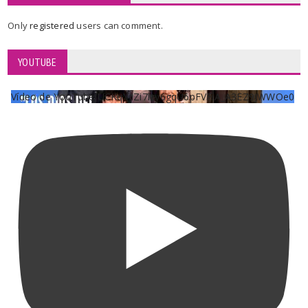
Only
registered
users can comment.
YOUTUBE
Vídeo de YouTube UCKqYjiZi7lzy6gqU6pFVFiA_A3EZ9JWWOe0