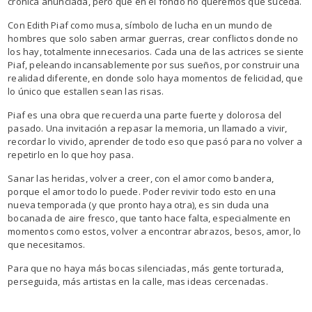
crónica anunciada, pero que en el fondo no queremos que suceda.
Con Edith Piaf como musa, símbolo de lucha en un mundo de
hombres que solo saben armar guerras, crear conflictos donde no
los hay, totalmente innecesarios. Cada una de las actrices se siente
Piaf, peleando incansablemente por sus sueños, por construir una
realidad diferente, en donde solo haya momentos de felicidad, que
lo único que estallen sean las risas.
Piaf es una obra que recuerda una parte fuerte y dolorosa del
pasado. Una invitación a repasar la memoria, un llamado a vivir,
recordar lo vivido, aprender de todo eso que pasó para no volver a
repetirlo en lo que hoy pasa.
Sanar las heridas, volver a creer, con el amor como bandera,
porque el amor todo lo puede. Poder revivir todo esto en una
nueva temporada (y que pronto haya otra), es sin duda una
bocanada de aire fresco, que tanto hace falta, especialmente en
momentos como estos, volver a encontrar abrazos, besos, amor, lo
que necesitamos.
Para que no haya más bocas silenciadas, más gente torturada,
perseguida, más artistas en la calle, mas ideas cercenadas.