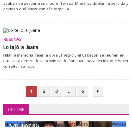
acaban de perder a su madre, Teresa. Mientras duelan la pérdida y
deciden qué hacer con el cuerpo, la
RESEÑAS
Lo tejió la Juana
Hilar la memoria, tejer la obra El negro y el Cabezón se reúnen en
una casa dentro de la provincia de San Juan, para decidir qué hacer
con ella mientras
1
2
3
…
6
YOUTUBE
Vídeo de YouTube UCKqYjiZi7lzy6gqU6pFVFiA_A3EZ9JWWOe0