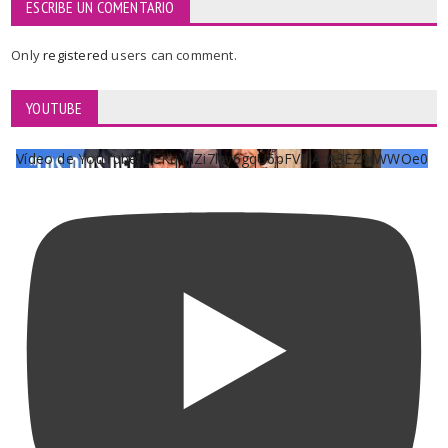
ESCRIBE UN COMENTARIO
Only
registered
users can comment.
YOUTUBE
Vídeo de YouTube UCKqYjiZi7lzy6gqU6pFVFiA_A3EZ9JWWOe0