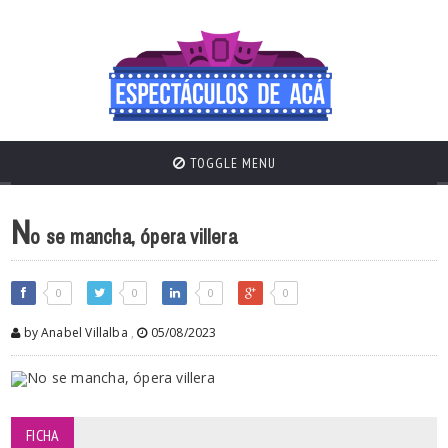
TOGGLE MENU
N
o se mancha, ópera villera
0
0
0
0
by Anabel Villalba
,
05/08/2023
FICHA