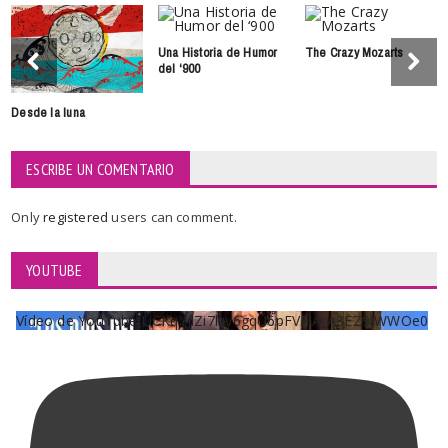
Una Historia de Humor
The Crazy Mozarts
del ‘900
Desde la luna
ESCRIBE UN COMENTARIO
Only
registered
users can comment.
YOUTUBE
Vídeo de YouTube UCKqYjiZi7lzy6gqU6pFVFiA_A3EZ9JWWOe0