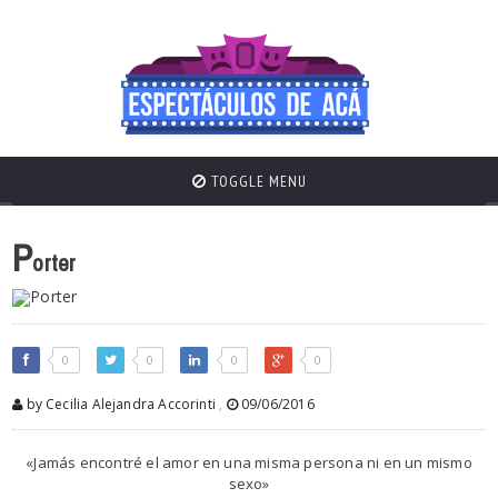
TOGGLE MENU
P
orter
0
0
0
0
by Cecilia Alejandra Accorinti
,
09/06/2016
«Jamás encontré el amor en una misma persona ni en un mismo
sexo»