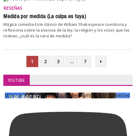
RESEÑAS
Medida por medida (La culpa es tuya)
Mágica comedia Este clásico de William Shakespeare cuestiona y
reflexiona sobre la esencia de la ley, la religión y los vicios que las
rodean, ¿cuál es la vara de medida?
1
2
3
…
7
YOUTUBE
Vídeo de YouTube UCKqYjiZi7lzy6gqU6pFVFiA_A3EZ9JWWOe0