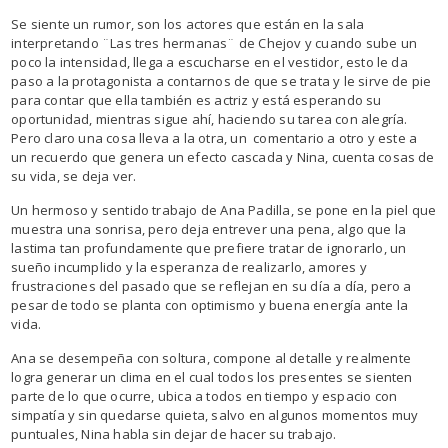
Se siente un rumor, son los actores que están en la sala
interpretando ¨Las tres hermanas¨ de Chejov y cuando sube un
poco la intensidad, llega a escucharse en el vestidor, esto le da
paso a la protagonista a contarnos de que se trata y le sirve de pie
para contar que ella también es actriz y está esperando su
oportunidad, mientras sigue ahí, haciendo su tarea con alegría.
Pero claro una cosa lleva a la otra, un comentario a otro y este a
un recuerdo que genera un efecto cascada y Nina, cuenta cosas de
su vida, se deja ver.
Un hermoso y sentido trabajo de Ana Padilla, se pone en la piel que
muestra una sonrisa, pero deja entrever una pena, algo que la
lastima tan profundamente que prefiere tratar de ignorarlo, un
sueño incumplido y la esperanza de realizarlo, amores y
frustraciones del pasado que se reflejan en su día a día, pero a
pesar de todo se planta con optimismo y buena energía ante la
vida.
Ana se desempeña con soltura, compone al detalle y realmente
logra generar un clima en el cual todos los presentes se sienten
parte de lo que ocurre, ubica a todos en tiempo y espacio con
simpatía y sin quedarse quieta, salvo en algunos momentos muy
puntuales, Nina habla sin dejar de hacer su trabajo.