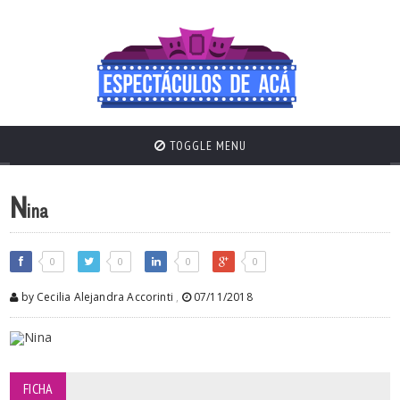
TOGGLE MENU
N
ina
0
0
0
0
by Cecilia Alejandra Accorinti
,
07/11/2018
FICHA