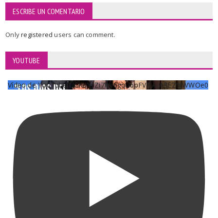
ESCRIBE UN COMENTARIO
Only
registered
users can comment.
YOUTUBE
Vídeo de YouTube UCKqYjiZi7lzy6gqU6pFVFiA_A3EZ9JWWOe0