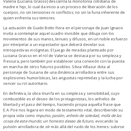
Valeria (Luciana Grasso) descarrila la monotonía cotidiana de
madre e hijo, lo cual da inicio a un proceso de liberación de los
cuerpos, no sin tensiones ni conflictos; no sin la furia inherente de
quien enfrenta sus temores.
La actuación de Guido Botto Fiora en el personaje de Juan Ignacio
invita a contemplar aquel cuadro invisible que dibuja con los
movimientos de sus manos, tenues y difusos, en un noble esfuerzo
por interpelar a un espectador que deberá develar sus
introspectivas incógnitas. El juego de miradas planteado por
Luciana Grasso en el rol de Valeria se destaca por su simpleza y
frescura, pero también por establecer una conexión con la puesta
en marcha de otros futuros posibles. Silvia Villazur dota al
personaje de Susana de una dinámica arrolladora entre sus
explosiones humorísticas, las angustias reprimidas y la lucha por
vencer su rol autoritario.
En definitiva, la obra triunfa en su simpleza y sensibilidad, cuyo
combustible es el deseo de los protagonistas, los anhelos de
libertad y el paso del tiempo, haciendo propia aquella frase que
E.A. Poe nos legara en modo de testamento vital, describiendo su
propia vida como
impulso, pasión, anhelo de soledad, mofa de las
cosas de este mundo; un honesto deseo de futuro
, evocando la
pulsión arrolladora de oír más allá del ruido de los trenes: subirse