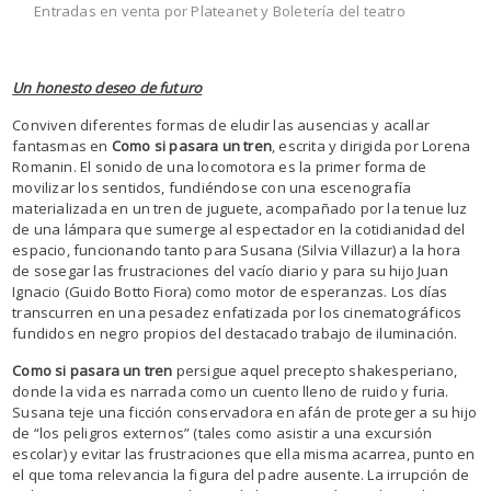
Entradas en venta por Plateanet y Boletería del teatro
Un honesto deseo de futuro
Conviven diferentes formas de eludir las ausencias y acallar
fantasmas en
Como si pasara un tren
, escrita y dirigida por Lorena
Romanin. El sonido de una locomotora es la primer forma de
movilizar los sentidos, fundiéndose con una escenografía
materializada en un tren de juguete, acompañado por la tenue luz
de una lámpara que sumerge al espectador en la cotidianidad del
espacio, funcionando tanto para Susana (Silvia Villazur) a la hora
de sosegar las frustraciones del vacío diario y para su hijo Juan
Ignacio (Guido Botto Fiora) como motor de esperanzas. Los días
transcurren en una pesadez enfatizada por los cinematográficos
fundidos en negro propios del destacado trabajo de iluminación.
Como si pasara un tren
persigue aquel precepto shakesperiano,
donde la vida es narrada como un cuento lleno de ruido y furia.
Susana teje una ficción conservadora en afán de proteger a su hijo
de “los peligros externos” (tales como asistir a una excursión
escolar) y evitar las frustraciones que ella misma acarrea, punto en
el que toma relevancia la figura del padre ausente. La irrupción de