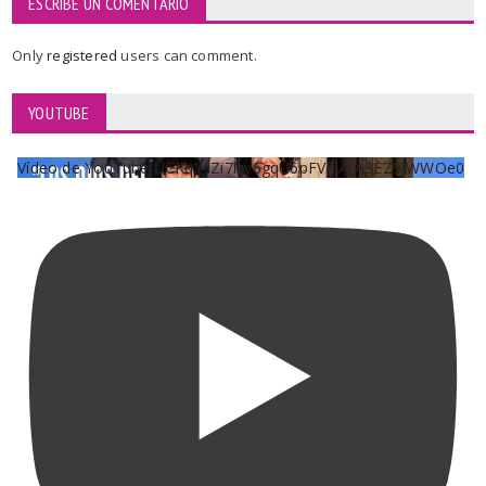
ESCRIBE UN COMENTARIO
Only
registered
users can comment.
YOUTUBE
Vídeo de YouTube UCKqYjiZi7lzy6gqU6pFVFiA_A3EZ9JWWOe0