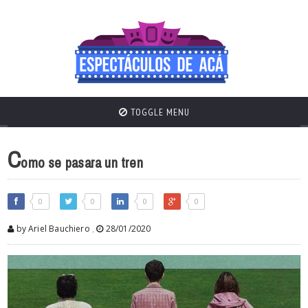
TOGGLE MENU
C
omo se pasara un tren
0
0
0
0
by Ariel Bauchiero
,
28/01/2020