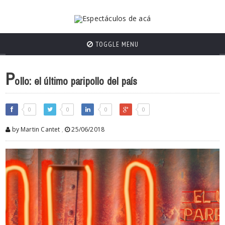
TOGGLE MENU
P
ollo: el último paripollo del país
0
0
0
0
by Martin Cantet
,
25/06/2018