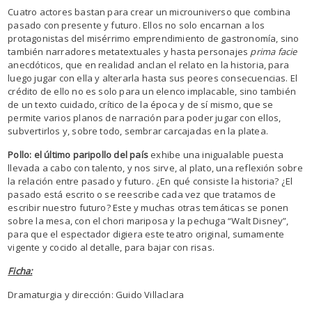
Cuatro actores bastan para crear un microuniverso que combina
pasado con presente y futuro. Ellos no solo encarnan a los
protagonistas del misérrimo emprendimiento de gastronomía, sino
también narradores metatextuales y hasta personajes
prima facie
anecdóticos, que en realidad anclan el relato en la historia, para
luego jugar con ella y alterarla hasta sus peores consecuencias. El
crédito de ello no es solo para un elenco implacable, sino también
de un texto cuidado, crítico de la época y de sí mismo, que se
permite varios planos de narración para poder jugar con ellos,
subvertirlos y, sobre todo, sembrar carcajadas en la platea.
Pollo: el último paripollo del país
exhibe una inigualable puesta
llevada a cabo con talento, y nos sirve, al plato, una reflexión sobre
la relación entre pasado y futuro. ¿En qué consiste la historia? ¿El
pasado está escrito o se reescribe cada vez que tratamos de
escribir nuestro futuro? Este y muchas otras temáticas se ponen
sobre la mesa, con el chori mariposa y la pechuga “Walt Disney”,
para que el espectador digiera este teatro original, sumamente
vigente y cocido al detalle, para bajar con risas.
Ficha:
Dramaturgia y dirección: Guido Villaclara