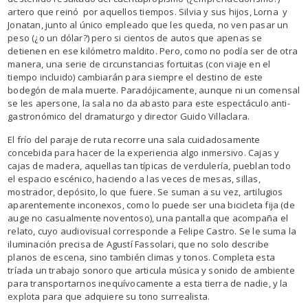
artero que reinó por aquellos tiempos. Silvia y sus hijos, Lorna y
Jonatan, junto al único empleado que les queda, no ven pasar un
peso (¿o un dólar?) pero si cientos de autos que apenas se
detienen en ese kilómetro maldito. Pero, como no podía ser de otra
manera, una serie de circunstancias fortuitas (con viaje en el
tiempo incluido) cambiarán para siempre el destino de este
bodegón de mala muerte. Paradójicamente, aunque ni un comensal
se les apersone, la sala no da abasto para este espectáculo anti-
gastronómico del dramaturgo y director Guido Villaclara.
El frío del paraje de ruta recorre una sala cuidadosamente
concebida para hacer de la experiencia algo inmersivo. Cajas y
cajas de madera, aquellas tan típicas de verdulería, pueblan todo
el espacio escénico, haciendo a las veces de mesas, sillas,
mostrador, depósito, lo que fuere. Se suman a su vez, artilugios
aparentemente inconexos, como lo puede ser una bicicleta fija (de
auge no casualmente noventoso), una pantalla que acompaña el
relato, cuyo audiovisual corresponde a Felipe Castro. Se le suma la
iluminación precisa de Agustí Fassolari, que no solo describe
planos de escena, sino también climas y tonos. Completa esta
tríada un trabajo sonoro que articula música y sonido de ambiente
para transportarnos inequívocamente a esta tierra de nadie, y la
explota para que adquiere su tono surrealista.