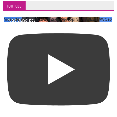
YOUTUBE
Vídeo de YouTube UCKqYjiZi7lzy6gqU6pFVFiA_A3EZ9JWWOe0