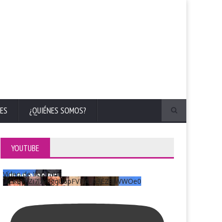
ES
¿QUIÉNES SOMOS?
YOUTUBE
Vídeo de YouTube
UCKqYjiZi7lzy6gqU6pFVFiA_A3EZ9JWWOe0