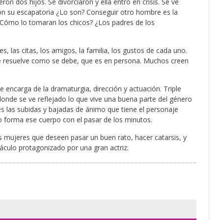
 dos hijos. Se divorciaron y ella entro en crisis. Se ve
 son su escapatoria ¿Lo son? Conseguir otro hombre es la
, ¿Cómo lo tomaran los chicos? ¿Los padres de los
, las citas, los amigos, la familia, los gustos de cada uno.
e resuelve como se debe, que es en persona. Muchos creen
 encarga de la dramaturgia, dirección y actuación. Triple
 donde se ve reflejado lo que vive una buena parte del género
es las subidas y bajadas de ánimo que tiene el personaje
 forma ese cuerpo con el pasar de los minutos.
 mujeres que deseen pasar un buen rato, hacer catarsis, y
táculo protagonizado por una gran actriz.