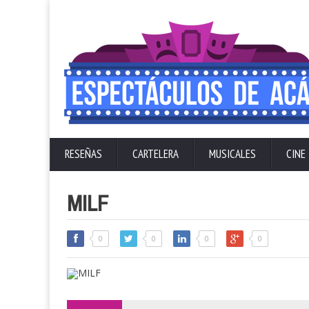
RESEÑAS
CARTELERA
MUSICALES
CINE
MILF
0
0
0
0