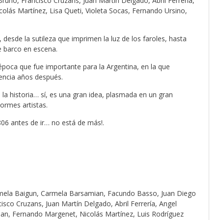
no, Francisco Cruzans, Juan Martín Delgado, Abril Ferrería,
colás Martínez, Lisa Queti, Violeta Socas, Fernando Ursino,
desde la sutileza que imprimen la luz de los faroles, hasta
e barco en escena.
poca que fue importante para la Argentina, en la que
dencia años después.
 la historia… sí, es una gran idea, plasmada en un gran
ormes artistas.
06 antes de ir… no está de más!.
 Pamela Baigun, Carmela Barsamian, Facundo Basso, Juan Diego
isco Cruzans, Juan Martín Delgado, Abril Ferrería, Angel
sian, Fernando Margenet, Nicolás Martínez, Luis Rodríguez