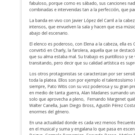
fabuloso, porque como es sábado, sus canciones nada 
combinadas e intervenidas tan a la perfección, que pa
La banda en vivo con Javier López del Carril a la cab
intensos, que envuelven la sala y hacen que esa músi
abajo del escenario.
El elenco es poderoso, con Elena a la cabeza, ella es 
convirtió en Charly, la farolera, aquella que se dest
que su alma estaba mal. Su trabajo es puntilloso y s
transitando, pero decir que su calidad artística es s
Los otros protagonistas se caracterizan por ser sensib
toda la platea. Ellos son por ejemplo el talentosísim
siempre, Pato Witis con su voz poderosa y su gran 
en medio de tanta guerra, Alan Madanes sumando una
solo que aprovecha a pleno, Fernando Margenet quién s
Walter Canella, Juan Diego Bross, Agustín Pérez Cos
enormes del género.
En una actualidad donde es cada vez menos frecuente,
en el musical y suma y engalana lo que pasa en escen