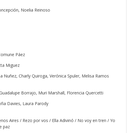
Concepción, Noelia Reinoso
a Comune Páez
tta Miguez
lia Nuñez, Charly Quiroga, Verónica Spuler, Melisa Ramos
 Guadalupe Borrajo, Muri Marshall, Florencia Quercetti
Sofia Davies, Laura Parody
s Aires / Rezo por vos / Ella Adivinó / No voy en tren / Yo
e paz