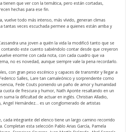
tienen que ver con la temática, pero están cortadas,
recen hechas para ese fin.
eza, vuelve todo más intenso, más vívido, generan climas
ca tantas veces escuchada permee a quienes están arriba y
Cassandra una joven a quién la vida la modificó tanto que se
acó contando este cuento sabiéndolo contar desde que creyeron
e vuelve enorme con cada nota, con cada cuadro que va
uprema, no es novedad, aunque siempre vale la pena recordarlo.
les, con gran peso escénico y capaces de transmitir y llegar a
o Federico Salles, Lare tan camaleónico y sorprendente como
presencia, Fede Couts poniendo un paño de amor y humanidad
 cuota de frescura y humor, Nath Aponte resaltando en un
uma la dificultad de actuar en inglés. Christian Alladio,
ta, Angel Hernández… es un conglomerado de artistas
 cada integrante del elenco tiene un largo camino recorrido
a. Completan esta selección Pablo Arias García, Pamela