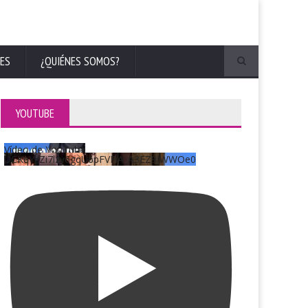
ES
¿QUIÉNES SOMOS?
YOUTUBE
Vídeo de YouTube
UCKqYjiZi7lzy6gqU6pFVFiA_A3EZ9JWWOe0