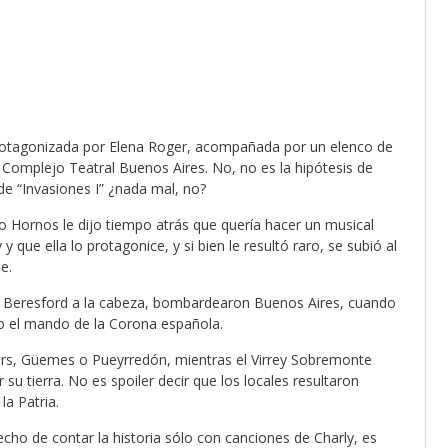
protagonizada por Elena Roger, acompañada por un elenco de
l Complejo Teatral Buenos Aires. No, no es la hipótesis de
de “Invasiones I” ¿nada mal, no?
o Hornos le dijo tiempo atrás que quería hacer un musical
 que ella lo protagonice, y si bien le resultó raro, se subió al
e.
m Beresford a la cabeza, bombardearon Buenos Aires, cuando
bajo el mando de la Corona española.
ers, Güemes o Pueyrredón, mientras el Virrey Sobremonte
 su tierra. No es spoiler decir que los locales resultaron
a Patria.
cho de contar la historia sólo con canciones de Charly, es