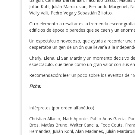
Baigun, Carmela Barsamian, Facundo Basso, Matías Bru
Julián Kohl, Julián Mardirosian, Fernando Margenet, Ni
Wally Valli, Pedro Vega y Sebastián Ziliotto.
Otro elemento a resaltar es la tremenda escenografía, 
edificios de época o paredes que se caen y un enorm
Un espectáculo novedoso, que ayuda a recordar una é
despertaba un gen de unión que llevaría a la indepen
Charly, Elena, El San Martín y un momento decisivo de
espectáculo, que tiene como un gran valor con sus en
Recomendación: leer un poco sobre los eventos de 18
Ficha:
Intérpretes (por orden alfabético)
Christian Alladio, Nath Aponte, Pablo Arias Garcia,
Bros, Matías Bruno, Walter Canella, Fede Couts, Franc
Hernández, Julián Kohl, Alan Madanes, Julián Mardiro