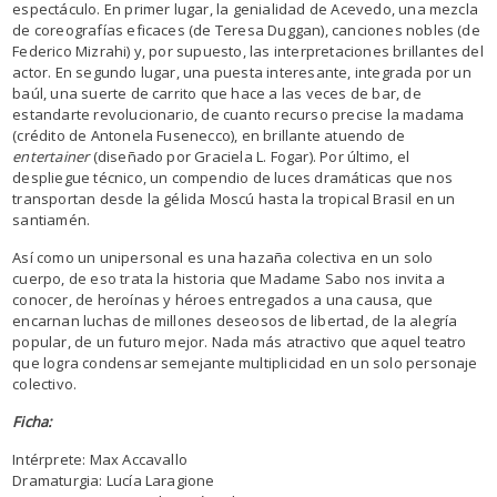
espectáculo. En primer lugar, la genialidad de Acevedo, una mezcla
de coreografías eficaces (de Teresa Duggan), canciones nobles (de
Federico Mizrahi) y, por supuesto, las interpretaciones brillantes del
actor. En segundo lugar, una puesta interesante, integrada por un
baúl, una suerte de carrito que hace a las veces de bar, de
estandarte revolucionario, de cuanto recurso precise la madama
(crédito de Antonela Fusenecco), en brillante atuendo de
entertainer
(diseñado por Graciela L. Fogar). Por último, el
despliegue técnico, un compendio de luces dramáticas que nos
transportan desde la gélida Moscú hasta la tropical Brasil en un
santiamén.
Así como un unipersonal es una hazaña colectiva en un solo
cuerpo, de eso trata la historia que Madame Sabo nos invita a
conocer, de heroínas y héroes entregados a una causa, que
encarnan luchas de millones deseosos de libertad, de la alegría
popular, de un futuro mejor. Nada más atractivo que aquel teatro
que logra condensar semejante multiplicidad en un solo personaje
colectivo.
Ficha:
Intérprete: Max Accavallo
Dramaturgia: Lucía Laragione