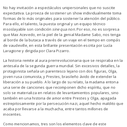
No hay invitación a espectáculos unipersonales que no suscite
expectativa. La proeza de sostener un show individualmente toma
formas de lo más originales para sostener la atención del público.
Para ello, el talento, la puesta original y un equipo técnico
insoslayable son condición
sine qua non.
Por eso, no es sorpresa
que Max Acevedo, en la piel de la genial Madame Sabo, nos tenga
al borde de la butaca a través de un viaje en el tiempo en compás
de vaudeville, en esta brillante presentación escrita por Lucía
Laragione y dirigida por Clara Pizarro.
La historia remite al aura prerrevolucionaria que se respiraba en la
antesala de la segunda guerra mundial. Sin excesivos detalles, la
protagonista señala un parentesco lejano con dos figuras, Olga,
joven rusa comunista, y Prestes, brasileño ávido de extender la
liberación a su pueblo. A lo largo de su relato, la madama entona
una serie de canciones que recomponen dicho espíritu, que no
solo se materializa en relatos de levantamientos populares, sino
también en una historia de amor entre Prestes y Olga, apagada
estrepitosamente por la persecución nazi, aquel hecho maldito que
acaba por llevarse a la muchacha, entre tantos millones de
inocentes.
Como mencionamos, tres son los elementos clave de este