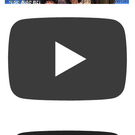
Vídeo de YouTube UCKqYjiZi7lzy6gqU6pFVFiA_A3EZ9JWWOe0