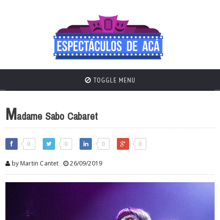
TOGGLE MENU
M
adame Sabo Cabaret
0
0
0
0
by Martin Cantet
,
26/09/2019