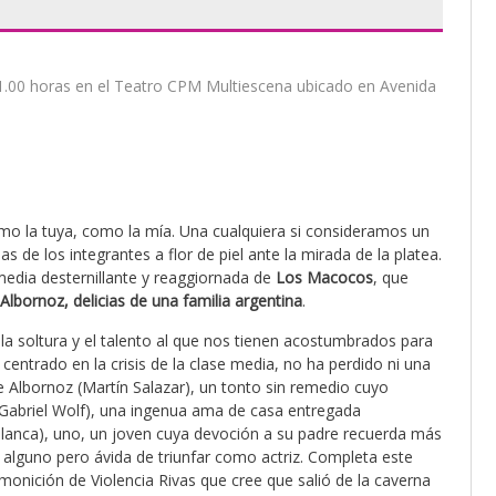
s 21.00 horas en el Teatro CPM Multiescena ubicado en Avenida
omo la tuya, como la mía. Una cualquiera si consideramos un
s de los integrantes a flor de piel ante la mirada de la platea.
edia desternillante y reaggiornada de
Los Macocos
, que
Albornoz, delicias de una familia argentina
.
la soltura y el talento al que nos tienen acostumbrados para
entrado en la crisis de la clase media, no ha perdido ni una
re Albornoz (Martín Salazar), un tonto sin remedio cuyo
 (Gabriel Wolf), una ingenua ama de casa entregada
blanca), uno, un joven cuya devoción a su padre recuerda más
to alguno pero ávida de triunfar como actriz. Completa este
emonición de Violencia Rivas que cree que salió de la caverna