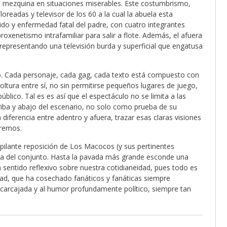
se mezquina en situaciones miserables. Este costumbrismo,
loreadas y televisor de los 60 a la cual la abuela esta
do y enfermedad fatal del padre, con cuatro integrantes
roxenetismo intrafamiliar para salir a flote. Además, el afuera
 representando una televisión burda y superficial que engatusa
upo. Cada personaje, cada gag, cada texto está compuesto con
ltura entre sí, no sin permitirse pequeños lugares de juego,
público. Tal es es así que el espectáculo no se limita a las
rriba y abajo del escenario, no solo como prueba de su
diferencia entre adentro y afuera, trazar esas claras visiones
eremos.
opilante reposición de Los Macocos (y sus pertinentes
cia del conjunto. Hasta la pavada más grande esconde una
n sentido reflexivo sobre nuestra cotidianeidad, pues todo es
idad, que ha cosechado fanáticos y fanáticas siempre
la carcajada y al humor profundamente político, siempre tan