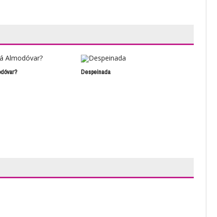
odóvar?
Despeinada
Fest