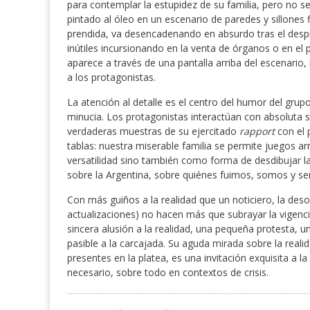
para contemplar la estupidez de su familia, pero no 
pintado al óleo en un escenario de paredes y sillones f
prendida, va desencadenando en absurdo tras el despi
inútiles incursionando en la venta de órganos o en el p
aparece a través de una pantalla arriba del escenario,
a los protagonistas.
La atención al detalle es el centro del humor del gr
minucia. Los protagonistas interactúan con absoluta so
verdaderas muestras de su ejercitado
rapport
con el 
tablas: nuestra miserable familia se permite juegos a
versatilidad sino también como forma de desdibujar la 
sobre la Argentina, sobre quiénes fuimos, somos y s
Con más guiños a la realidad que un noticiero, la des
actualizaciones) no hacen más que subrayar la vigen
sincera alusión a la realidad, una pequeña protesta, u
pasible a la carcajada. Su aguda mirada sobre la real
presentes en la platea, es una invitación exquisita a 
necesario, sobre todo en contextos de crisis.