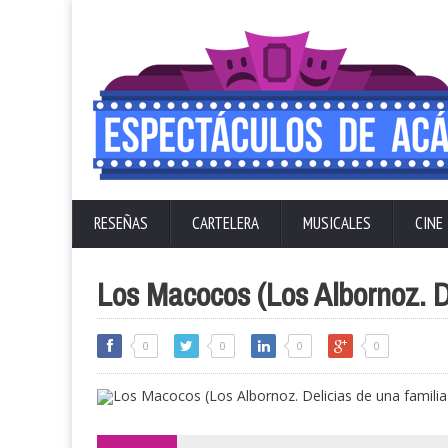
RESEÑAS
CARTELERA
MUSICALES
CINE
Los Macocos (Los Albornoz. De
0
0
0
0