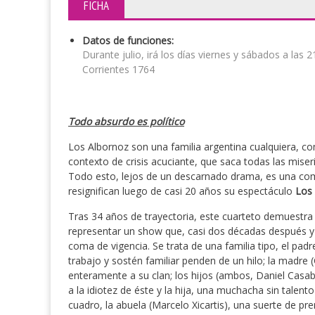
FICHA
Datos de funciones:
Durante julio, irá los días viernes y sábados a la
Corrientes 1764
Todo absurdo es político
Los Albornoz son una familia argentina cualquiera, c
contexto de crisis acuciante, que saca todas las miseria
Todo esto, lejos de un descarnado drama, es una com
resignifican luego de casi 20 años su espectáculo
Los 
Tras 34 años de trayectoria, este cuarteto demuestra 
representar un show que, casi dos décadas después y c
coma de vigencia. Se trata de una familia tipo, el pad
trabajo y sostén familiar penden de un hilo; la madre
enteramente a su clan; los hijos (ambos, Daniel Casa
a la idiotez de éste y la hija, una muchacha sin talen
cuadro, la abuela (Marcelo Xicartis), una suerte de pr