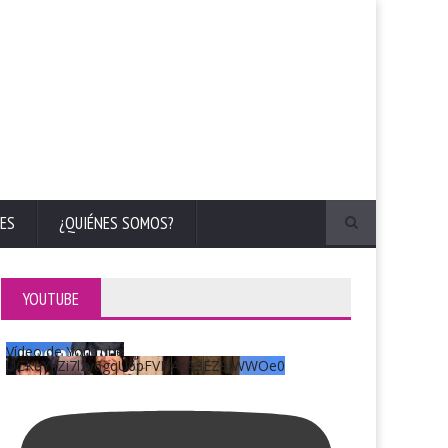
ES
¿QUIÉNES SOMOS?
YOUTUBE
Vídeo de YouTube
UCKqYjiZi7lzy6gqU6pFVFiA_A3EZ9JWWOe0