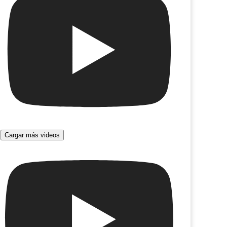
Cargar más videos
ival Dulce Navidad
Yo soy Don Quijote de la Mancha