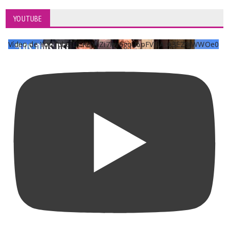
YOUTUBE
Vídeo de YouTube UCKqYjiZi7lzy6gqU6pFVFiA_A3EZ9JWWOe0