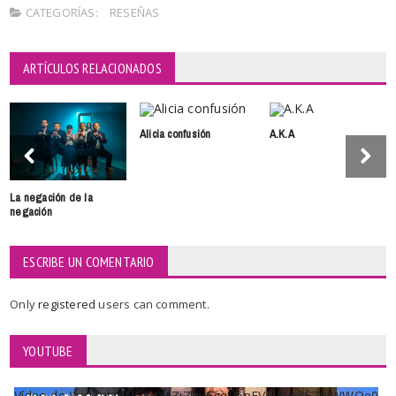
CATEGORÍAS:
RESEÑAS
ARTÍCULOS RELACIONADOS
Alicia confusión
A.K.A
La negación de la
negación
ESCRIBE UN COMENTARIO
Only
registered
users can comment.
YOUTUBE
Vídeo de YouTube UCKqYjiZi7lzy6gqU6pFVFiA_A3EZ9JWWOe0