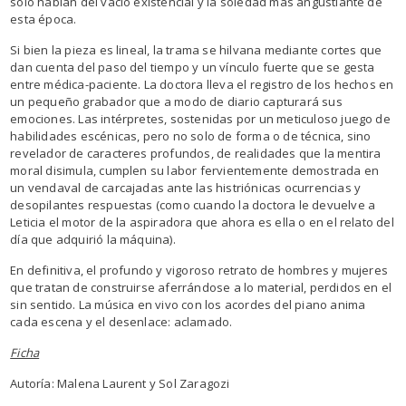
solo hablan del vacío existencial y la soledad más angustiante de
esta época.
Si bien la pieza es lineal, la trama se hilvana mediante cortes que
dan cuenta del paso del tiempo y un vínculo fuerte que se gesta
entre médica-paciente. La doctora lleva el registro de los hechos en
un pequeño grabador que a modo de diario capturará sus
emociones. Las intérpretes, sostenidas por un meticuloso juego de
habilidades escénicas, pero no solo de forma o de técnica, sino
revelador de caracteres profundos, de realidades que la mentira
moral disimula, cumplen su labor fervientemente demostrada en
un vendaval de carcajadas ante las histriónicas ocurrencias y
desopilantes respuestas (como cuando la doctora le devuelve a
Leticia el motor de la aspiradora que ahora es ella o en el relato del
día que adquirió la máquina).
En definitiva, el profundo y vigoroso retrato de hombres y mujeres
que tratan de construirse aferrándose a lo material, perdidos en el
sin sentido. La música en vivo con los acordes del piano anima
cada escena y el desenlace: aclamado.
Ficha
Autoría: Malena Laurent y Sol Zaragozi