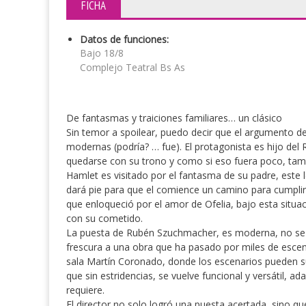
FICHA
Datos de funciones:
Bajo 18/8
Complejo Teatral Bs As
De fantasmas y traiciones familiares… un clásico
Sin temor a spoilear, puedo decir que el argumento de
modernas (podría? … fue). El protagonista es hijo de
quedarse con su trono y como si eso fuera poco, tam
Hamlet es visitado por el fantasma de su padre, este 
dará pie para que el comience un camino para cumplir 
que enloqueció por el amor de Ofelia, bajo esta situaci
con su cometido.
La puesta de Rubén Szuchmacher, es moderna, no se 
frescura a una obra que ha pasado por miles de escena
sala Martín Coronado, donde los escenarios pueden s
que sin estridencias, se vuelve funcional y versátil, a
requiere.
El director no solo logró una puesta acertada, sino q