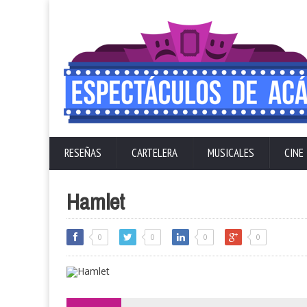
RESEÑAS
CARTELERA
MUSICALES
CINE
Hamlet
0
0
0
0