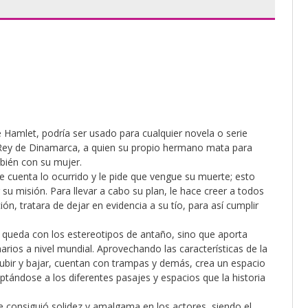
 Hamlet, podría ser usado para cualquier novela o serie
l Rey de Dinamarca, a quien su propio hermano mata para
bién con su mujer.
le cuenta lo ocurrido y le pide que vengue su muerte; esto
su misión. Para llevar a cabo su plan, le hace creer a todos
ón, tratara de dejar en evidencia a su tío, para así cumplir
queda con los estereotipos de antaño, sino que aporta
rios a nivel mundial. Aprovechando las características de la
ubir y bajar, cuentan con trampas y demás, crea un espacio
daptándose a los diferentes pasajes y espacios que la historia
ue consiguió solidez y amalgama en los actores, siendo el