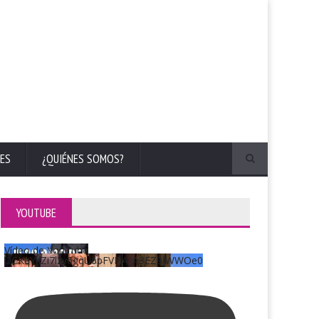
ES
¿QUIÉNES SOMOS?
YOUTUBE
Vídeo de YouTube
UCKqYjiZi7lzy6gqU6pFVFiA_A3EZ9JWWOe0