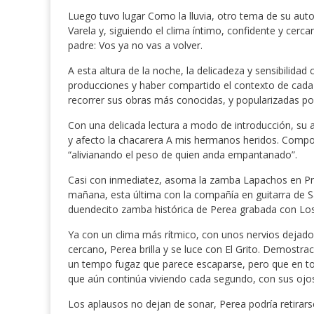
Luego tuvo lugar Como la lluvia, otro tema de su auto
Varela y, siguiendo el clima íntimo, confidente y cerca
padre: Vos ya no vas a volver.
A esta altura de la noche, la delicadeza y sensibilida
producciones y haber compartido el contexto de cada
recorrer sus obras más conocidas, y popularizadas p
Con una delicada lectura a modo de introducción, su
y afecto la chacarera A mis hermanos heridos. Comp
“alivianando el peso de quien anda empantanado”.
Casi con inmediatez, asoma la zamba Lapachos en Prim
mañana, esta última con la compañía en guitarra de S
duendecito zamba histórica de Perea grabada con Los
Ya con un clima más rítmico, con unos nervios dejados
cercano, Perea brilla y se luce con El Grito. Demostr
un tempo fugaz que parece escaparse, pero que en t
que aún continúa viviendo cada segundo, con sus ojo
Los aplausos no dejan de sonar, Perea podría retirar