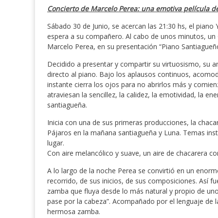
Concierto de Marcelo Perea: una emotiva película de
Sábado 30 de Junio, se acercan las 21:30 hs, el piano Y
espera a su compañero. Al cabo de unos minutos, un Ca
Marcelo Perea, en su presentación “Piano Santiagueñ
Decidido a presentar y compartir su virtuosismo, su a
directo al piano. Bajo los aplausos continuos, acomoda
instante cierra los ojos para no abrirlos más y comie
atraviesan la sencillez, la calidez, la emotividad, la en
santiagueña.
Inicia con una de sus primeras producciones, la chac
Pájaros en la mañana santiagueña y Luna. Temas inst
lugar.
Con aire melancólico y suave, un aire de chacarera 
A lo largo de la noche Perea se convirtió en un enorme
recorrido, de sus inicios, de sus composiciones. Así 
zamba que fluya desde lo más natural y propio de u
pase por la cabeza”. Acompañado por el lenguaje de l
hermosa zamba.