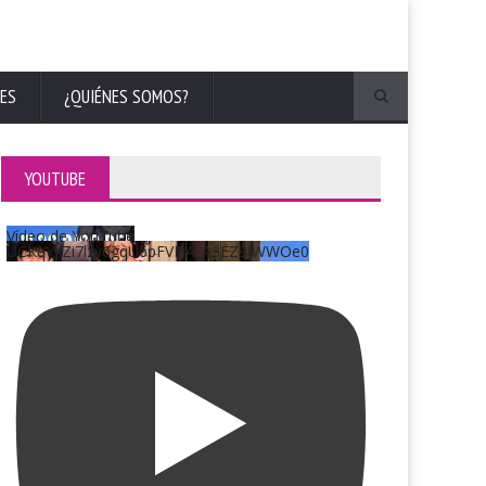
ES
¿QUIÉNES SOMOS?
YOUTUBE
Vídeo de YouTube
UCKqYjiZi7lzy6gqU6pFVFiA_A3EZ9JWWOe0