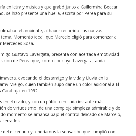
ría en letra y música y que grabó junto a Guillermina Beccar
no, se hizo presente una huella, escrita por Perea para su
d colmaban el ambiente, al haber recorrido sus nuevas
 tema. Momento ideal, que Marcelo eligió para comenzar a
or Mercedes Sosa.
 amigo Gustavo Lavergata, presenta con acertada emotividad
osición de Perea que, como concluye Lavergata, anda
avera, evocando el desarraigo y la vida y Lluvia en la
amy Mielgo, quien también supo darle un color adicional a El
 Carabajal en 1992.
 en el olvido, y con un público en cada instante más
ación de virtuosismo, de una compleja simpleza admirable y de
odo momento se amansa bajo el control delicado de Marcelo,
s cerrados.
se del escenario y tendríamos la sensación que cumplió con