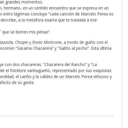
ltan grandes momentos.
go, hermano, en un sentido encuentro que se expresa en un
 entre lágrimas concluye “cada canción de Marcelo Perea es
e describe, a la metáfora exacta que te traslada a ese
a´ que se borren mis penas”.
Piazzola, Chopin y Ennio Moricone, a modo de guiño con el
ecorren “Sácame Chacarera” y “Gatito al pecho”. Esta última
uye con dos chacareras. “Chacarera del Rancho” y “La
e el folcklore santiagueño, representado por sus exquisitas
mildad, el cariño y la calidez de un Marcelo Perea virtuoso y
afecto de su gente.