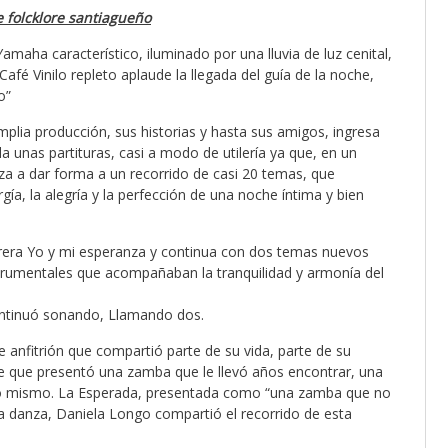
 folcklore santiagueño
amaha característico, iluminado por una lluvia de luz cenital,
fé Vinilo repleto aplaude la llegada del guía de la noche,
o”
mplia producción, sus historias y hasta sus amigos, ingresa
 unas partituras, casi a modo de utilería ya que, en un
nza a dar forma a un recorrido de casi 20 temas, que
ergía, la alegría y la perfección de una noche íntima y bien
arera Yo y mi esperanza y continua con dos temas nuevos
rumentales que acompañaban la tranquilidad y armonía del
continuó sonando, Llamando dos.
 anfitrión que compartió parte de su vida, parte de su
fue que presentó una zamba que le llevó años encontrar, una
no mismo. La Esperada, presentada como “una zamba que no
a danza, Daniela Longo compartió el recorrido de esta