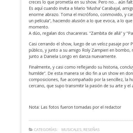
creces lo que prometía en su show. Pero no… aún fa
Es aquí cuando invita a Mario ‘Musha’ Carabajal, ami
enorme abrazo. Toma el micrófono, conmovido, y casi
un película”, haciendo alusión a lo que evoca, a lo qu
momento.
A dúo, regalan dos chacareras. “Zambita de allá” y “P
Casi cerrando el show, luego de un veloz pasaje por 
público, y junto a su amigo Roly Zampieri en bombo, r
junto a Daniela Longo en danza nuevamente.
Finalmente, y casi como reflejando su historia, concl
humilde”. De esta manera se dio fin a un show en dond
composiciones, fue acompañado por la sencillez, la hu
cercano, que supo transmitir la pasión de su arte y el 
Nota: Las fotos fueron tomadas por el redactor
CATEGORÍAS:
MUSICALES
,
RESEÑAS