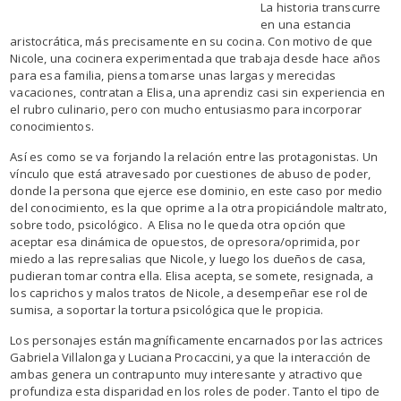
La historia transcurre
en una estancia
aristocrática, más precisamente en su cocina. Con motivo de que
Nicole, una cocinera experimentada que trabaja desde hace años
para esa familia, piensa tomarse unas largas y merecidas
vacaciones, contratan a Elisa, una aprendiz casi sin experiencia en
el rubro culinario, pero con mucho entusiasmo para incorporar
conocimientos.
Así es como se va forjando la relación entre las protagonistas. Un
vínculo que está atravesado por cuestiones de abuso de poder,
donde la persona que ejerce ese dominio, en este caso por medio
del conocimiento, es la que oprime a la otra propiciándole maltrato,
sobre todo, psicológico. A Elisa no le queda otra opción que
aceptar esa dinámica de opuestos, de opresora/oprimida, por
miedo a las represalias que Nicole, y luego los dueños de casa,
pudieran tomar contra ella. Elisa acepta, se somete, resignada, a
los caprichos y malos tratos de Nicole, a desempeñar ese rol de
sumisa, a soportar la tortura psicológica que le propicia.
Los personajes están magníficamente encarnados por las actrices
Gabriela Villalonga y Luciana Procaccini, ya que la interacción de
ambas genera un contrapunto muy interesante y atractivo que
profundiza esta disparidad en los roles de poder. Tanto el tipo de