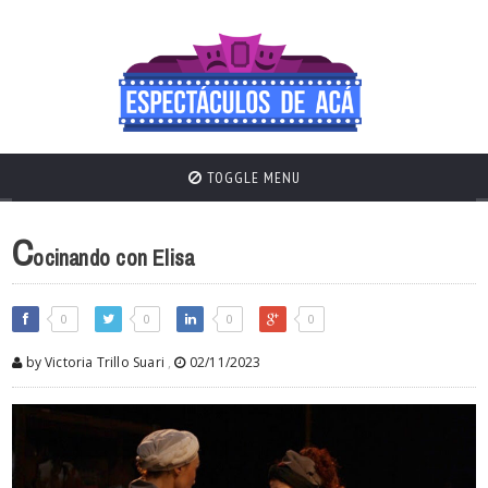
TOGGLE MENU
C
ocinando con Elisa
0
0
0
0
by Victoria Trillo Suari
,
02/11/2023