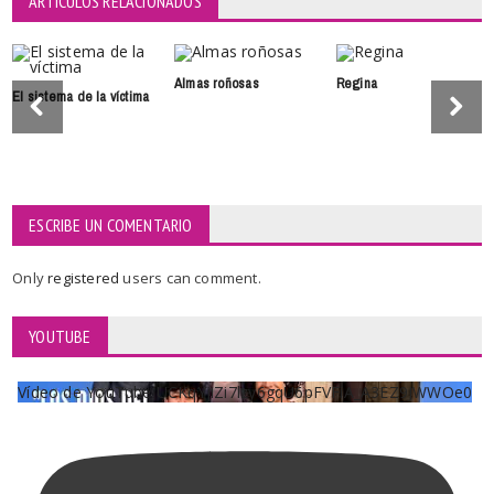
ARTÍCULOS RELACIONADOS
Almas roñosas
Regina
El sistema de la víctima
ESCRIBE UN COMENTARIO
Only
registered
users can comment.
YOUTUBE
Vídeo de YouTube UCKqYjiZi7lzy6gqU6pFVFiA_A3EZ9JWWOe0