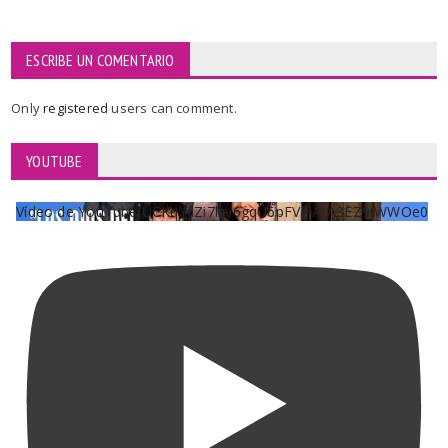
ESCRIBE UN COMENTARIO
Only
registered
users can comment.
YOUTUBE
Vídeo de YouTube UCKqYjiZi7lzy6gqU6pFVFiA_A3EZ9JWWOe0