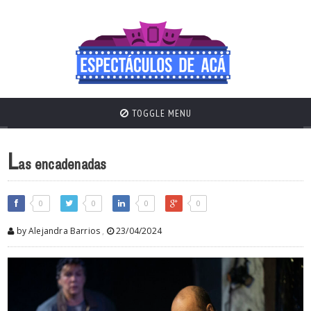
TOGGLE MENU
L
as encadenadas
0
0
0
0
by Alejandra Barrios
,
23/04/2024