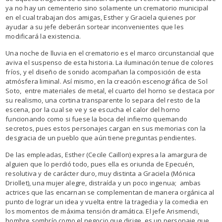
ya no hay un cementerio sino solamente un crematorio municipal
en el cual trabajan dos amigas, Esther y Graciela quienes por
ayudar a su jefe deberán sortear inconvenientes que les
modificará la existencia.
Una noche de lluvia en el crematorio es el marco circunstancial que
aviva el suspenso de esta historia. La iluminación tenue de colores
fríos, y el diseño de sonido acompañan la composición de esta
atmósfera liminal. Así mismo, en la creación escenográfica de Sol
Soto, entre materiales de metal, el cuarto del horno se destaca por
su realismo, una cortina transparente lo separa del resto de la
escena, por la cual se ve y se escucha el calor del horno
funcionando como si fuese la boca del infierno quemando
secretos, pues estos personajes cargan en sus memorias con la
desgracia de un pueblo que aún tiene preguntas pendientes.
De las empleadas, Esther (Cecile Caillon) expresa la amargura de
alguien que lo perdió todo, pues ella es oriunda de Epecuén,
resolutiva y de carácter duro, muy distinta a Graciela (Mónica
Driollet), una mujer alegre, distraída y un poco ingenua; ambas
actrices que las encarnan se complementan de manera orgánica al
punto de lograr un idea y vuelta entre la tragedia y la comedia en
los momentos de máxima tensión dramática. El jefe Arismendi,
hombre sombrío como el negocio que dirige, es un personaje que