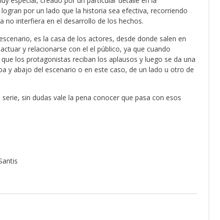
y especial, creado por un particular detalle en la
ogran por un lado que la historia sea efectiva, recorriendo
a no interfiera en el desarrollo de los hechos.
l escenario, es la casa de los actores, desde donde salen en
actuar y relacionarse con el el público, ya que cuando
 que los protagonistas reciban los aplausos y luego se da una
a y abajo del escenario o en este caso, de un lado u otro de
 serie, sin dudas vale la pena conocer que pasa con esos
Santis