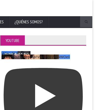
ES
¿QUIÉNES SOMOS?
YOUTUBE
Vídeo de YouTube
UCKqYjiZi7lzy6gqU6pFVFiA_A3EZ9JWWOe0