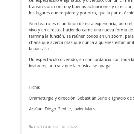
Un espectáculo enigmático y divertido, con un clima mu
transmisión, con muy buenas actuaciones y dirección, l
los lugares que requiere y por otro, que la parte técnic
Nün teatro es el anfitrión de esta experiencia, pero e
vivo y en directo, haciendo carne una nueva forma de 
termina la función, se reúnen todos en un zoom, para
charla que acerca más que nunca a quienes están arrib
la pantalla.
Un espectáculo divertido, en concordancia con toda la
invitados, una vez que la música se apaga.
Ficha:
Dramaturgia y dirección: Sebastián Suñe e Ignacio de 
Actúan: Diego Gentile, Javier Marra
CATEGORÍAS:
RESEÑAS