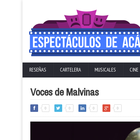
RESEÑAS
CARTELERA
MUSICALES
CINE
Voces de Malvinas
0
0
0
0