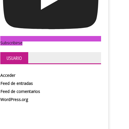
Subscribirse
USUARIO
stame tu sueño
Acceder
Feed de entradas
Feed de comentarios
WordPress.org
La lección de anatomía