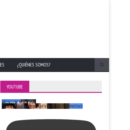
ES
¿QUIÉNES SOMOS?
YOUTUBE
Vídeo de YouTube
UCKqYjiZi7lzy6gqU6pFVFiA_A3EZ9JWWOe0