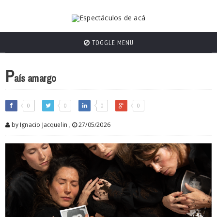
TOGGLE MENU
P
aís amargo
0
0
0
0
by Ignacio Jacquelin
,
27/05/2026