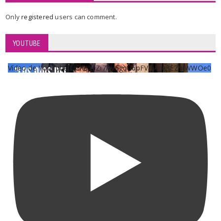
Only
registered
users can comment.
YOUTUBE
Vídeo de YouTube UCKqYjiZi7lzy6gqU6pFVFiA_A3EZ9JWWOe0