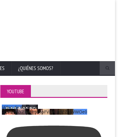
ES
¿QUIÉNES SOMOS?
YOUTUBE
Vídeo de YouTube
UCKqYjiZi7lzy6gqU6pFVFiA_A3EZ9JWWOe0