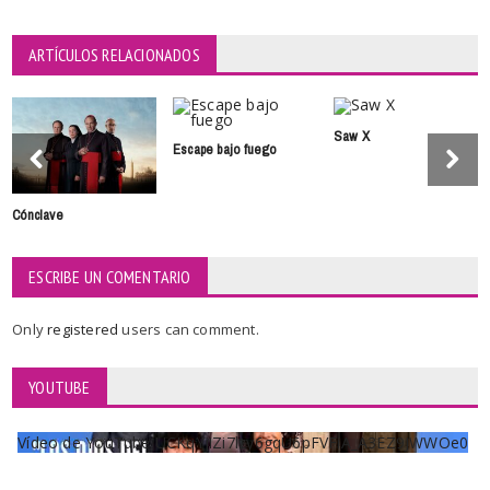
ARTÍCULOS RELACIONADOS
Saw X
Escape bajo fuego
Cónclave
ESCRIBE UN COMENTARIO
Only
registered
users can comment.
YOUTUBE
Vídeo de YouTube UCKqYjiZi7lzy6gqU6pFVFiA_A3EZ9JWWOe0