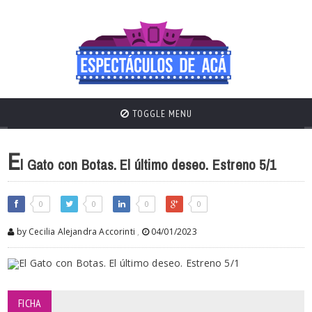
TOGGLE MENU
E
l Gato con Botas. El último deseo. Estreno 5/1
0
0
0
0
by Cecilia Alejandra Accorinti
,
04/01/2023
FICHA