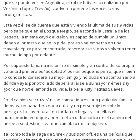
que se puede ver en Argentina, el rol de Kitty está realizado por
Verónica López Treviño), vuelven a ponerle las voces a sus
protagonistas.
Esta vez él se da cuenta que está viviendo la última de sus 9 vidas,
pero sabe que en el Bosque Negro, se esconde la Estrella de los
Deseos; la misma cayó del cielo y es capaz de cumplir un único
deseo al primero que se lo pida, por eso se embarca en una
travesía épica para encontrarla, resetear sus vidas y volver a tener
mucho tiempo por delante.
Por supuesto tamaña misión no es simple y en contra de su propia
voluntad primero es “adoptado” por un pequeño perro, que ni bien
lo conoce lo considera su mejor amigo y no duda en acompañarlo a
dónde vaya; por otro lado deberá aliarse a su mayor némesis (y
¿por qué no?) el amor de su vida, la bella Kitty Patitas Suaves.
En el camino se cruzarán con competidores, una particular familia
de osos, un panadero nada dulce y un personaje temible lo
persigue. Las aventuras no tardan en llegar y con ellas el
autoconocimiento que amerita el arco dramático en el camino del
héroe a su destino, sea que cumpla o no su objetivo.
Tal como toda la saga de Shrek y sus spin off, es una película que
pueden disfrutar chicos y grandes, una historia tierna y simple, con