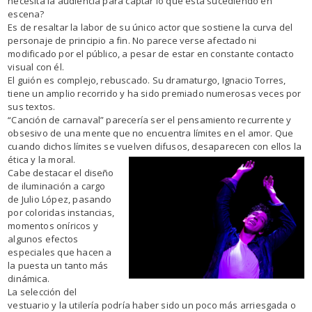
necesita la audiencia para captar lo que está sucediendo en
escena?
Es de resaltar la labor de su único actor que sostiene la curva del
personaje de principio a fin. No parece verse afectado ni
modificado por el público, a pesar de estar en constante contacto
visual con él.
El guión es complejo, rebuscado. Su dramaturgo, Ignacio Torres,
tiene un amplio recorrido y ha sido premiado numerosas veces por
sus textos.
“Canción de carnaval” parecería ser el pensamiento recurrente y
obsesivo de una mente que no encuentra límites en el amor. Que
cuando dichos límites se vuelven difusos, desaparecen con ellos la
ética y la moral.
Cabe destacar el diseño
de iluminación a cargo
de Julio López, pasando
por coloridas instancias,
momentos oníricos y
algunos efectos
especiales que hacen a
la puesta un tanto más
dinámica.
La selección del
vestuario y la utilería podría haber sido un poco más arriesgada o