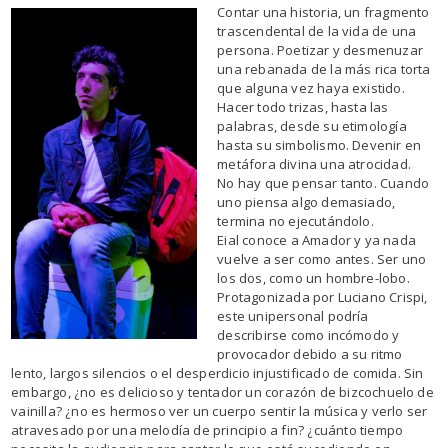
Contar una historia, un fragmento
trascendental de la vida de una
persona. Poetizar y desmenuzar
una rebanada de la más rica torta
que alguna vez haya existido.
Hacer todo trizas, hasta las
palabras, desde su etimología
hasta su simbolismo. Devenir en
metáfora divina una atrocidad.
No hay que pensar tanto. Cuando
uno piensa algo demasiado,
termina no ejecutándolo.
Eial conoce a Amador y ya nada
vuelve a ser como antes. Ser uno
los dos, como un hombre-lobo.
Protagonizada por Luciano Crispi,
este unipersonal podría
describirse como incómodo y
provocador debido a su ritmo
lento, largos silencios o el desperdicio injustificado de comida. Sin
embargo, ¿no es delicioso y tentador un corazón de bizcochuelo de
vainilla? ¿no es hermoso ver un cuerpo sentir la música y verlo ser
atravesado por una melodía de principio a fin? ¿cuánto tiempo