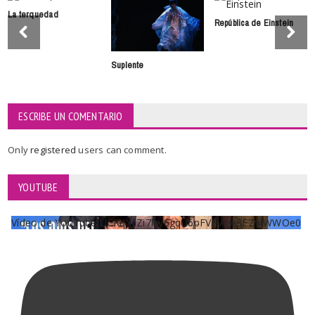
La terquedad
República de Einstein
Suplente
ESCRIBE UN COMENTARIO
Only
registered
users can comment.
YOUTUBE
Vídeo de YouTube UCKqYjiZi7lzy6gqU6pFVFiA_A3EZ9JWWOe0