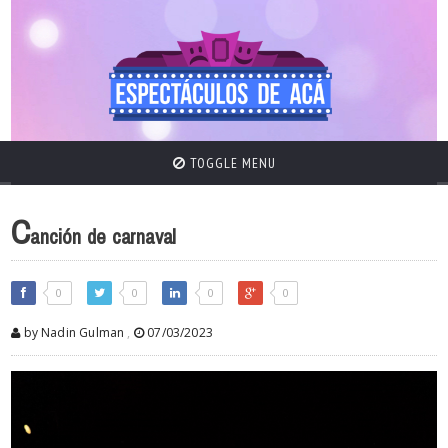
TOGGLE MENU
C
anción de carnaval
0
0
0
0
by Nadin Gulman
,
07/03/2023