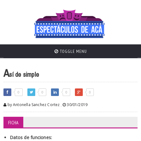
TOGGLE MENU
A
sí de simple
0
0
0
0
by Antonella Sanchez Cortez
,
30/01/2019
FICHA
Datos de funciones: