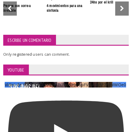
24hs por el krill
Perros con correa
4 movimientos para una
invisible
sinfonía
ESCRIBE UN COMENTARIO
Only
registered
users can comment.
YOUTUBE
Vídeo de YouTube UCKqYjiZi7lzy6gqU6pFVFiA_A3EZ9JWWOe0