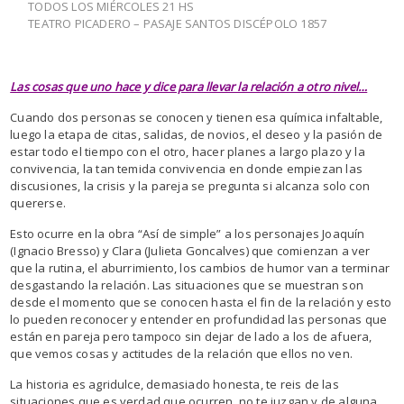
TODOS LOS MIÉRCOLES 21 HS
TEATRO PICADERO – PASAJE SANTOS DISCÉPOLO 1857
Las cosas que uno hace y dice para llevar la relación a otro nivel…
Cuando dos personas se conocen y tienen esa química infaltable,
luego la etapa de citas, salidas, de novios, el deseo y la pasión de
estar todo el tiempo con el otro, hacer planes a largo plazo y la
convivencia, la tan temida convivencia en donde empiezan las
discusiones, la crisis y la pareja se pregunta si alcanza solo con
quererse.
Esto ocurre en la obra “Así de simple” a los personajes Joaquín
(Ignacio Bresso) y Clara (Julieta Goncalves) que comienzan a ver
que la rutina, el aburrimiento, los cambios de humor van a terminar
desgastando la relación. Las situaciones que se muestran son
desde el momento que se conocen hasta el fin de la relación y esto
lo pueden reconocer y entender en profundidad las personas que
están en pareja pero tampoco sin dejar de lado a los de afuera,
que vemos cosas y actitudes de la relación que ellos no ven.
La historia es agridulce, demasiado honesta, te reis de las
situaciones que es verdad que ocurren, no te juzgan y de alguna