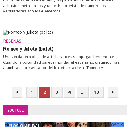
arbustos metalizados y un techo provisto de numerosos
ventiladores son los elementos
RESEÑAS
Romeo y Julieta (ballet)
Una verdadera obra de arte Las luces se apagan lentamente.
Cuando la oscuridad parece inundar el escenario, un tímido haz
alumbra al presentador del ballet de la obra: “Romeo y
1
2
3
4
…
13
YOUTUBE
Vídeo de YouTube UCKqYjiZi7lzy6gqU6pFVFiA_A3EZ9JWWOe0