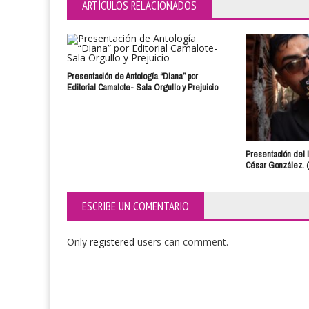
ARTÍCULOS RELACIONADOS
Presentación de Antología “Diana” por
Editorial Camalote- Sala Orgullo y Prejuicio
Presentación del l
César González. (F
ESCRIBE UN COMENTARIO
Only
registered
users can comment.