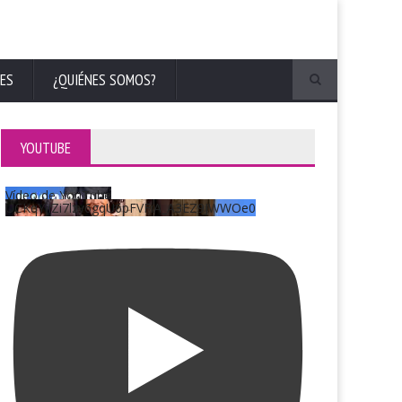
ES
¿QUIÉNES SOMOS?
YOUTUBE
Vídeo de YouTube
UCKqYjiZi7lzy6gqU6pFVFiA_A3EZ9JWWOe0