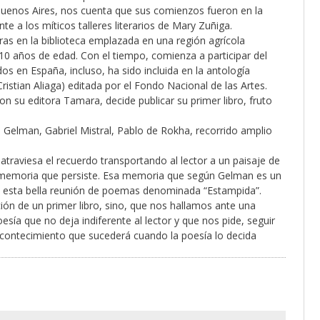
e Buenos Aires, nos cuenta que sus comienzos fueron en la
te a los míticos talleres literarios de Mary Zuñiga.
oras en la biblioteca emplazada en una región agrícola
 10 años de edad. Con el tiempo, comienza a participar del
os en España, incluso, ha sido incluida en la antología
ristian Aliaga) editada por el Fondo Nacional de las Artes.
on su editora Tamara, decide publicar su primer libro, fruto
n Gelman, Gabriel Mistral, Pablo de Rokha, recorrido amplio
traviesa el recuerdo transportando al lector a un paisaje de
 memoria que persiste. Esa memoria que según Gelman es un
en esta bella reunión de poemas denominada “Estampida”.
ión de un primer libro, sino, que nos hallamos ante una
sía que no deja indiferente al lector y que nos pide, seguir
acontecimiento que sucederá cuando la poesía lo decida