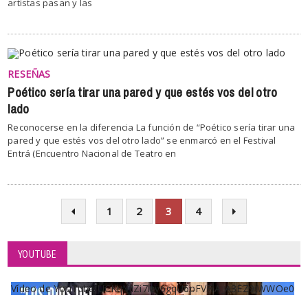
artistas pasan y las
RESEÑAS
Poético sería tirar una pared y que estés vos del otro
lado
Reconocerse en la diferencia La función de “Poético sería tirar una
pared y que estés vos del otro lado” se enmarcó en el Festival
Entrá (Encuentro Nacional de Teatro en
1
2
3
4
YOUTUBE
Vídeo de YouTube UCKqYjiZi7lzy6gqU6pFVFiA_A3EZ9JWWOe0