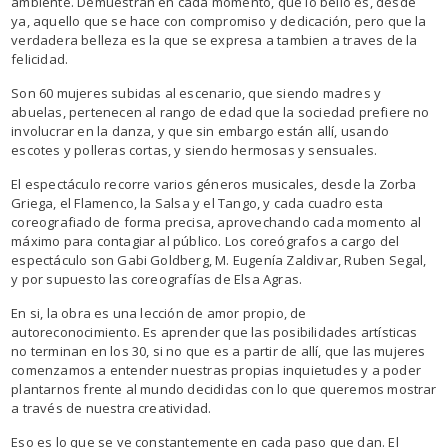
ambiente. Demuestran en cada momento, que lo bello es, desde
ya, aquello que se hace con compromiso y dedicación, pero que la
verdadera belleza es la que se expresa a tambien a traves de la
felicidad.
Son 60 mujeres subidas al escenario, que siendo madres y
abuelas, pertenecen al rango de edad que la sociedad prefiere no
involucrar en la danza, y que sin embargo están allí, usando
escotes y polleras cortas, y siendo hermosas y sensuales.
El espectáculo recorre varios géneros musicales, desde la Zorba
Griega, el Flamenco, la Salsa y el Tango, y cada cuadro esta
coreografiado de forma precisa, aprovechando cada momento al
máximo para contagiar al público. Los coreógrafos a cargo del
espectáculo son Gabi Goldberg, M. Eugenía Zaldivar, Ruben Segal,
y por supuesto las coreografías de Elsa Agras.
En si, la obra es una lección de amor propio, de
autoreconocimiento. Es aprender que las posibilidades artísticas
no terminan en los 30, si no que es a partir de allí, que las mujeres
comenzamos a entender nuestras propias inquietudes y a poder
plantarnos frente al mundo decididas con lo que queremos mostrar
a través de nuestra creatividad.
Eso es lo que se ve constantemente en cada paso que dan. El