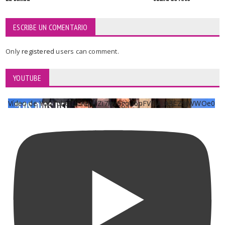
ESCRIBE UN COMENTARIO
Only
registered
users can comment.
YOUTUBE
Vídeo de YouTube UCKqYjiZi7lzy6gqU6pFVFiA_A3EZ9JWWOe0