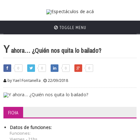
TOGGLE MENU
Y
ahora… ¿Quién nos quita lo bailado?
0
0
0
0
by Yael Fontanella
,
22/09/2018
FICHA
Datos de funciones:
Funciones:
Viernes - 21hs.