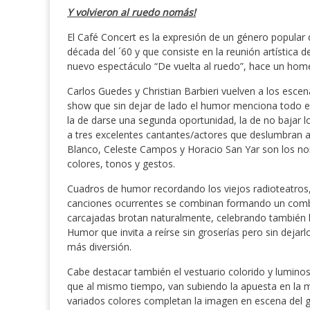
Y volvieron al ruedo nomás!
El Café Concert es la expresión de un género popular 
década del ´60 y que consiste en la reunión artística 
nuevo espectáculo “De vuelta al ruedo”, hace un home
Carlos Guedes y Christian Barbieri vuelven a los esce
show que sin dejar de lado el humor menciona todo el
la de darse una segunda oportunidad, la de no bajar lo
a tres excelentes cantantes/actores que deslumbran a
Blanco, Celeste Campos y Horacio San Yar son los no
colores, tonos y gestos.
Cuadros de humor recordando los viejos radioteatros, i
canciones ocurrentes se combinan formando un combo q
carcajadas brotan naturalmente, celebrando también la po
Humor que invita a reírse sin groserías pero sin dejar
más diversión.
Cabe destacar también el vestuario colorido y lumino
que al mismo tiempo, van subiendo la apuesta en la m
variados colores completan la imagen en escena del 