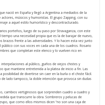
que nació en España y llegó a Argentina a mediados de la
de actores, músicos y humoristas. El grupo Zapping, con su
naje a aquel estilo humorístico y descontracturado.
narios porteños, luego de su paso por Stravaganza, con este
 tiempo una necesidad propia que es la de barajar de nuevo,
s brazos frente a las adversidades. Y lo hacen esta vez junto
l público con sus voces en cada una de los cuadros. Rosario
mbres que completan este elenco y lo vuelven rico en
nterpelaciones al público, guiños de viejos chistes y
ue mantiene entretenida a la platea de inicio a fin. Las
sibilidad de divertirse sin caer en la burla o el chiste fácil.
lo de lado tampoco, la doble intención que provoca sin dudas
so, cambios vertiginosos que sorprenden cuadro a cuadro y
edida que transcurre la obra. Sombreros y pelucas de
grupo, que como ellos mismos dicen “no son una caja de