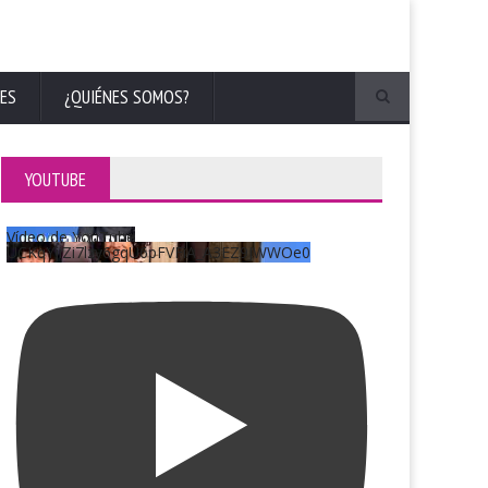
ES
¿QUIÉNES SOMOS?
YOUTUBE
Vídeo de YouTube
UCKqYjiZi7lzy6gqU6pFVFiA_A3EZ9JWWOe0