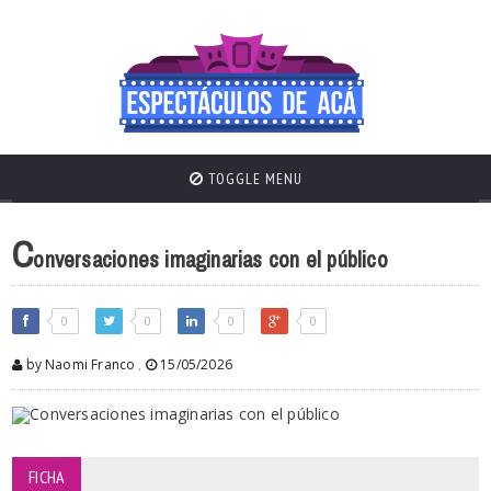
TOGGLE MENU
C
onversaciones imaginarias con el público
0
0
0
0
by Naomi Franco
,
15/05/2026
FICHA