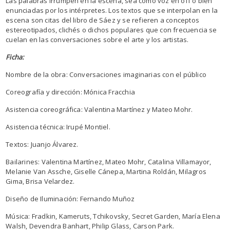
Las palabras irrumpen en la escena, sea como voz en off o bien
enunciadas por los intérpretes. Los textos que se interpolan en la
escena son citas del libro de Sáez y se refieren a conceptos
estereotipados, clichés o dichos populares que con frecuencia se
cuelan en las conversaciones sobre el arte y los artistas.
Ficha:
Nombre de la obra: Conversaciones imaginarias con el público
Coreografía y dirección: Mónica Fracchia
Asistencia coreográfica: Valentina Martínez y Mateo Mohr.
Asistencia técnica: Irupé Montiel.
Textos: Juanjo Álvarez.
Bailarines: Valentina Martínez, Mateo Mohr, Catalina Villamayor,
Melanie Van Assche, Giselle Cánepa, Martina Roldán, Milagros
Gima, Brisa Velardez.
Diseño de Iluminación: Fernando Muñoz
Música: Fradkin, Kameruts, Tchikovsky, Secret Garden, María Elena
Walsh, Devendra Banhart, Philip Glass, Carson Park.