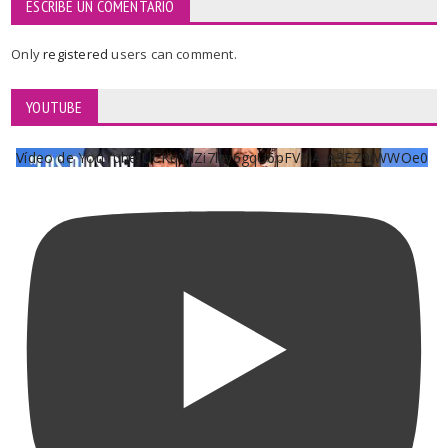
ESCRIBE UN COMENTARIO
Only
registered
users can comment.
YOUTUBE
Vídeo de YouTube UCKqYjiZi7lzy6gqU6pFVFiA_A3EZ9JWWOe0