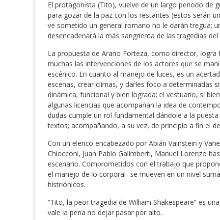
El protagonista (Tito), vuelve de un largo periodo de g
para gozar de la paz con los restantes (estos serán un
ve sometido un general romano no le darán tregua; un
desencadenará la más sangrienta de las tragedias del
La propuesta de Arano Forteza, como director, logra h
muchas las intervenciones de los actores que se mani
escénico. En cuanto al manejo de luces, es un acertado
escenas, crear climas, y darles foco a determinadas s
dinámica, funcional y bien lograda; el vestuario, si 
algunas licencias que acompañan la idea de contempor
dudas cumple un rol fundamental dándole a la puesta 
textos; acompañando, a su vez, de principio a fin el de
Con un elenco encabezado por Abián Vainstein y Vane
Chiocconi, Juan Pablo Galimberti, Manuel Lorenzo hast
escenario. Comprometidos con el trabajo que propone l
el manejo de lo corporal- se mueven en un nivel sum
histriónicos.
“Tito, la peor tragedia de William Shakespeare” es u
vale la pena no dejar pasar por alto.