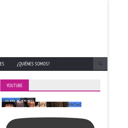
ES
¿QUIÉNES SOMOS?
YOUTUBE
Vídeo de YouTube
UCKqYjiZi7lzy6gqU6pFVFiA_A3EZ9JWWOe0