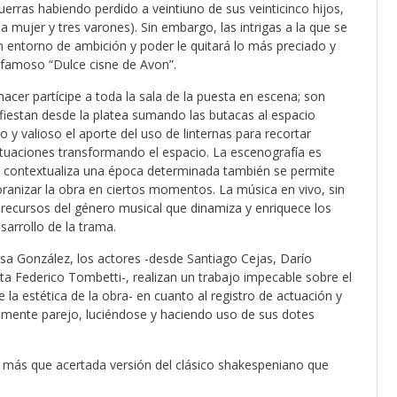
uerras habiendo perdido a veintiuno de sus veinticinco hijos,
a mujer y tres varones). Sin embargo, las intrigas a la que se
 entorno de ambición y poder le quitará lo más preciado y
 famoso “Dulce cisne de Avon”.
acer partícipe a toda la sala de la puesta en escena; son
fiestan desde la platea sumando las butacas al espacio
 y valioso el aporte del uso de linternas para recortar
ituaciones transformando el espacio. La escenografía es
bien contextualiza una época determinada también se permite
anizar la obra en ciertos momentos. La música en vivo, sin
recursos del género musical que dinamiza y enriquece los
sarrollo de la trama.
sa González, los actores -desde Santiago Cejas, Darío
a Federico Tombetti-, realizan un trabajo impecable sobre el
a estética de la obra- en cuanto al registro de actuación y
amente parejo, luciéndose y haciendo uso de sus dotes
na más que acertada versión del clásico shakespeniano que