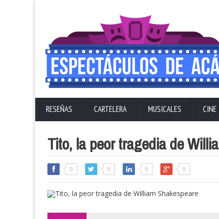
RESEÑAS
CARTELERA
MUSICALES
CINE
Tito, la peor tragedia de Wil
0
0
0
0