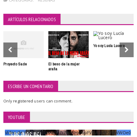
CATEGORÍAS:
RESEÑAS
ARTÍCULOS RELACIONADOS
Yo soy Lucía Lucero
Proyecto Sade
El beso de la mujer
araña
ESCRIBE UN COMENTARIO
Only
registered
users can comment.
YOUTUBE
Vídeo de YouTube UCKqYjiZi7lzy6gqU6pFVFiA_A3EZ9JWWOe0