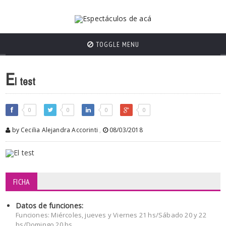
TOGGLE MENU
E
l test
0
0
0
0
by Cecilia Alejandra Accorinti
,
08/03/2018
FICHA
Datos de funciones:
Funciones: Miércoles, jueves y Viernes 21 hs/Sábado 20 y 22
hs/Domingo 20 hs