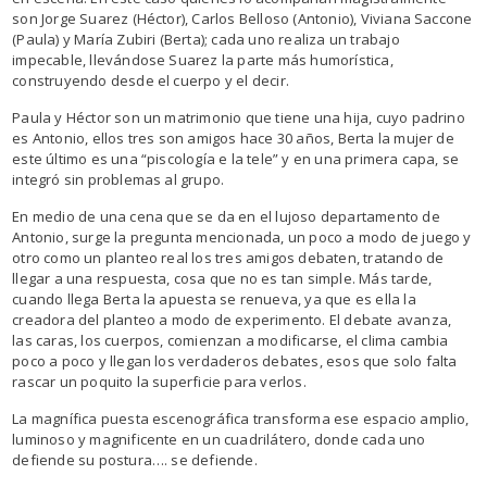
son Jorge Suarez (Héctor), Carlos Belloso (Antonio), Viviana Saccone
(Paula) y María Zubiri (Berta); cada uno realiza un trabajo
impecable, llevándose Suarez la parte más humorística,
construyendo desde el cuerpo y el decir.
Paula y Héctor son un matrimonio que tiene una hija, cuyo padrino
es Antonio, ellos tres son amigos hace 30 años, Berta la mujer de
este último es una “piscología e la tele” y en una primera capa, se
integró sin problemas al grupo.
En medio de una cena que se da en el lujoso departamento de
Antonio, surge la pregunta mencionada, un poco a modo de juego y
otro como un planteo real los tres amigos debaten, tratando de
llegar a una respuesta, cosa que no es tan simple. Más tarde,
cuando llega Berta la apuesta se renueva, ya que es ella la
creadora del planteo a modo de experimento. El debate avanza,
las caras, los cuerpos, comienzan a modificarse, el clima cambia
poco a poco y llegan los verdaderos debates, esos que solo falta
rascar un poquito la superficie para verlos.
La magnífica puesta escenográfica transforma ese espacio amplio,
luminoso y magnificente en un cuadrilátero, donde cada uno
defiende su postura…. se defiende.