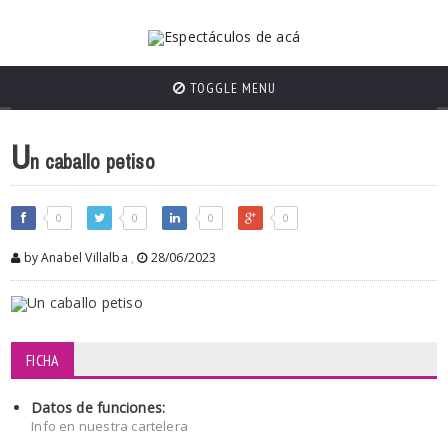
TOGGLE MENU
U
n caballo petiso
0
0
0
0
by Anabel Villalba
,
28/06/2023
FICHA
Datos de funciones:
Info en nuestra cartelera