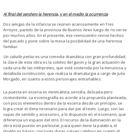
Al final del sendero la herencia, y en el medio la ocurrencia
Dos amigas de la infancia se reúnen azarosamente en Tres
Arroyos, partido de la provincia de Buenos Aires luego de no verse
por muchos años. En el presente, ese reencuentro revive hechos
del pasado y pone sobre la mesa la posibilidad de una herencia
familiar.
Un caballo
petiso
es una comedia dramática con gran profundidad,
la clave de esta obra es la solidez del guion y la gran actuación de
cada una de las intérpretes, que está sostenida por la minuciosa y
detallada construcción, que realiza la dramaturgia a cargo de Julia
Morgado, en cuanto a estos personajes entrañables.
La puesta en escena es minimalista, sencilla, delicada pero
contundente. La escenografía es acorde a la propuesta planteada,
con pocos elementos dentro de la escena desde un principio, se
logra crear el clima necesario para dar pie al texto. Luego, son las
capas de sentido y accesorios, a lo dispuesto en el escenario, que
diferencia un espacio del otro. El recurso de la iluminación en la
obra está puesto en particular, para quien tiene la palabra, el
diseño es básico, con luces duras y leves cambios en cuanto al