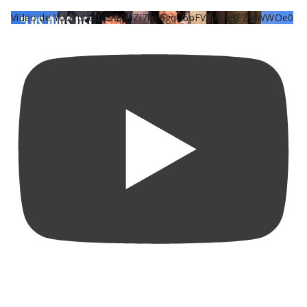
Vídeo de YouTube UCKqYjiZi7lzy6gqU6pFVFiA_A3EZ9JWWOe0