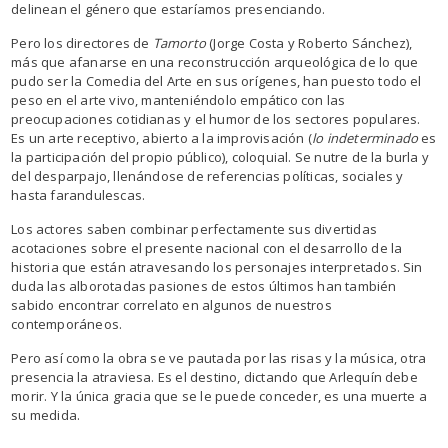
delinean el género que estaríamos presenciando.
Pero los directores de
Tamorto
(Jorge Costa y Roberto Sánchez),
más que afanarse en una reconstrucción arqueológica de lo que
pudo ser la Comedia del Arte en sus orígenes, han puesto todo el
peso en el arte vivo, manteniéndolo empático con las
preocupaciones cotidianas y el humor de los sectores populares.
Es un arte receptivo, abierto a la improvisación (
lo indeterminado
es
la participación del propio público), coloquial. Se nutre de la burla y
del desparpajo, llenándose de referencias políticas, sociales y
hasta farandulescas.
Los actores saben combinar perfectamente sus divertidas
acotaciones sobre el presente nacional con el desarrollo de la
historia que están atravesando los personajes interpretados. Sin
duda las alborotadas pasiones de estos últimos han también
sabido encontrar correlato en algunos de nuestros
contemporáneos.
Pero así como la obra se ve pautada por las risas y la música, otra
presencia la atraviesa. Es el destino, dictando que Arlequín debe
morir. Y la única gracia que se le puede conceder, es una muerte a
su medida.