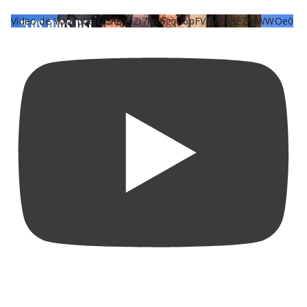
Vídeo de YouTube UCKqYjiZi7lzy6gqU6pFVFiA_A3EZ9JWWOe0