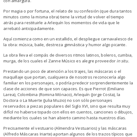
con amargura.
Por magia o por fortuna, el relato de su confesión (que dura tantos
minutos como la misma obra) tiene la virtud de volver el tiempo
atrás para restituirle a Arlequín los momentos de vida que le
arrebató anticipadamente.
Aquí comienza como en un estallido, el despliegue carnavalesco de
la obra: música, baile, destreza gimnástica y humor algo picante.
La obra lleva el compás de diversos ritmos latinos, boleros, cumbia,
murga, de los cuales el Zanne Músico es alegre proveedor
in situ.
Prestando un poco de atención a los trajes, las máscaras o el
maquillaje que portan, cualquiera de nosotros reconocería algo
familiar en los personajes, o podría predecir sorprendentemente la
clase de acciones de que son capaces. Es que Pierrot (Emiliano
Larea), Colombina (Romina Mónaco), Arlequín (Jorge Costa), la
Doctora o La Muerte (Julia Muzio) no son sólo personajes
reservados a piezas populares del Siglo XVI, sino que resulta muy
difícil no haberse topado con ellos en cuentos, canciones o dibujos,
mediante los cuales se han abierto camino hasta nuestros días.
Precisamente el vestuario (Almendra Vestuarios) y las máscaras
(Alfredo Máscaras Iriarte) aportan algunos de los trazos típicos que